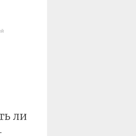
ий
ть ли
-