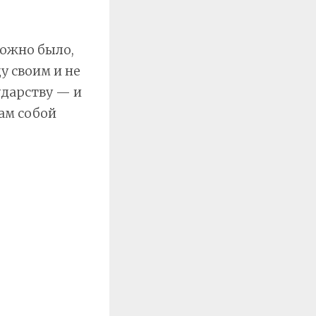
можно было,
у своим и не
ударству — и
сам собой