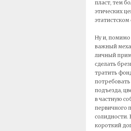
пласт, тем б
этических це
этатистском 
Ну и, помимо
важный меха
личный прим
сделать брез
тратить фонд
потребовать 
подъезда, цв
в частную со
первичного п
солидности. 
короткий дого