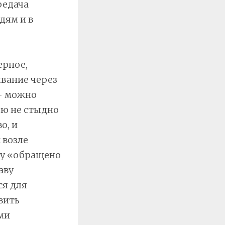
редача
дям и в
ерное,
вание через
— можно
лю не стыдно
о, и
 возле
ку «обращено
аву
ся для
вить
ими