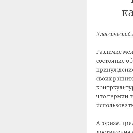
к
Классический 
Различие меж
состояние об
принуждение,
своих ранних
контркультур
что термин т
использовать
Агоризм пред
достижения а