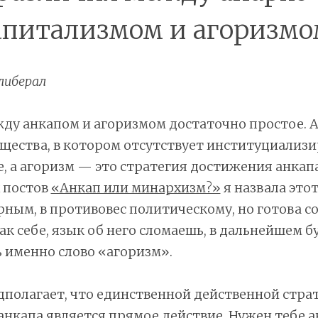
апитализмом и агоризмо
либерал
ду анкапом и агоризмом достаточно простое. 
щества, в котором отсутствует институциализ
 а агоризм — это стратегия достижения анкапа
 постов
«Анкап или минархизм?»
я назвала это
ным, в противовес политическому, но готова со
ак себе, язык об него сломаешь, в дальнейшем б
 именно слово «агоризм».
полагает, что единственной действенной стра
нкапа является прямое действие. Нужен тебе 