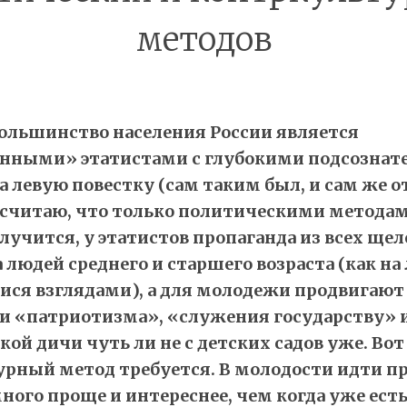
методов
ольшинство населения России является
енными» этатистами с глубокими подсозна
а левую повестку (сам таким был, и сам же о
 считаю, что только политическими метода
лучится, у этатистов пропаганда из всех щеле
 людей среднего и старшего возраста (как на
я взглядами), а для молодежи продвигают
и «патриотизма», «служения государству» и
ой дичи чуть ли не с детских садов уже. Вот 
рный метод требуется. В молодости идти п
ного проще и интереснее, чем когда уже есть