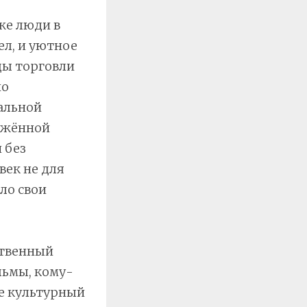
же люди в
ел, и уютное
ды торговли
но
альной
ружённой
 без
век не для
ло свои
ственный
льмы, кому-
ре культурный