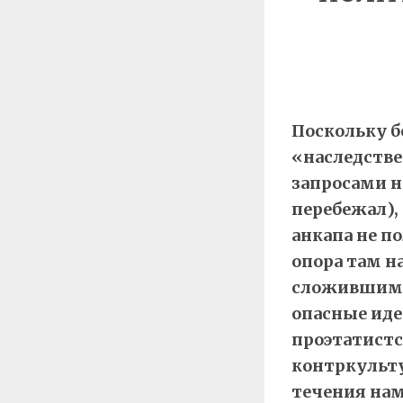
Поскольку б
«наследств
запросами н
перебежал),
анкапа не по
опора там на
сложившимис
опасные иде
проэтатистск
контркульту
течения нам