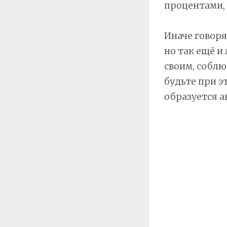
процентами, 
Иначе говоря
но так ещё и
своим, соблю
будьте при э
образуется а