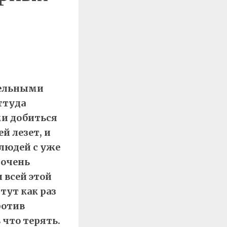
тельными
ттуда
ми добиться
й лезет, и
 людей с уже
 очень
 всей этой
тут как раз
ротив
 что терять.