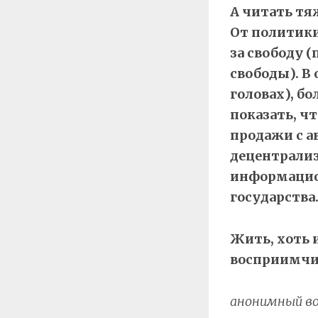
А читать тя
От политики
за свободу 
свободы). В
головах), б
показать, ч
продажи с а
децентрализ
информацио
государства
Жить, хоть 
восприимчив
анонимный во