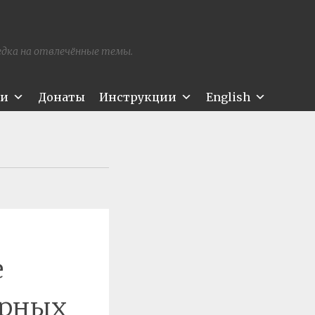
редка на отвлечённые темы.
ти
Донаты
Инструкции
English
е
урных