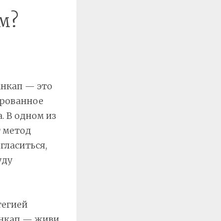
м?
Анкап — это
ированное
. В одном из
т метод
гласиться,
уду
тегией
анкап — живи