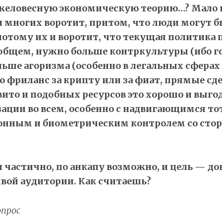
желовесную экономическую теорию…? Мало к
 многих воротит, притом, что люди могут б
(потому их и воротит, что текущая политика 
 общем, нужно больше контркультуры (ибо го
ольше агоризма (особенно в легальных сфера
то фриланс за крипту или за фиат, прямые сд
вито и подобных ресурсов это хорошо и выгод
ации во всем, особенно с надвигающимся т
нным и биометрическим контролем со сто
.
и частично, по анкапу возможно, и цель — дон
ой аудитории. Как считаешь?
прос