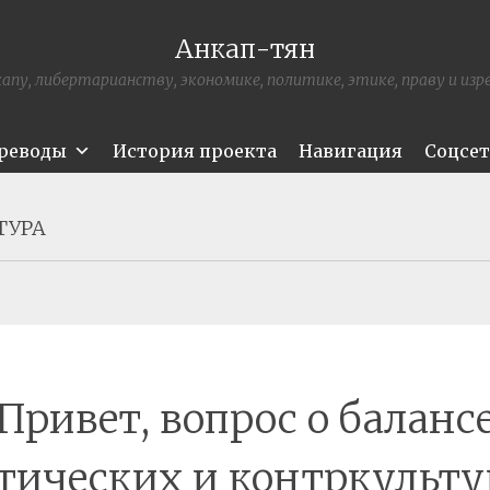
Анкап-тян
апу, либертарианству, экономике, политике, этике, праву и из
ереводы
История проекта
Навигация
Соцсе
ТУРА
Привет, вопрос о баланс
тических и контркульт