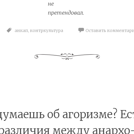
не
претендовал.
анкап
,
контркультура
Оставить комментар
думаешь об агоризме? Ес
различия между анархо