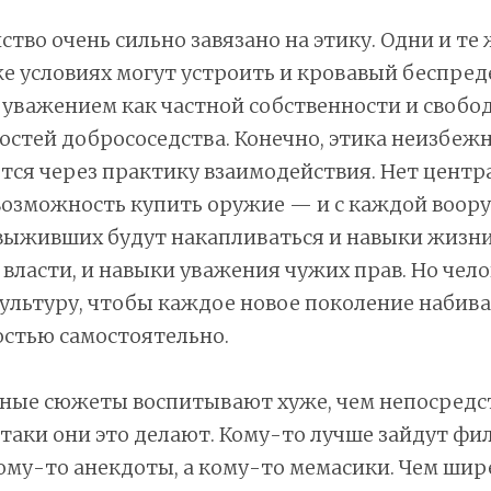
тво очень сильно завязано на этику. Одни и те 
же условиях могут устроить и кровавый беспред
уважением как частной собственности и свобо
остей добрососедства. Конечно, этика неизбеж
тся через практику взаимодействия. Нет центр
 возможность купить оружие — и с каждой воо
выживших будут накапливаться и навыки жизни
власти, и навыки уважения чужих прав. Но чело
культуру, чтобы каждое новое поколение набива
стью самостоятельно.
ные сюжеты воспитывают хуже, чем непосред
-таки они это делают. Кому-то лучше зайдут фи
ому-то анекдоты, а кому-то мемасики. Чем ши