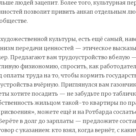
ольше людей зацепит. Более того, культурная пе
нностей позволит привить анкап отдельным лю
обществе.
 художественной культуры, есть ещё самый, нав
низм передачи ценностей — этическое высказы
ер. Предлагают вам трудоустройство вбелую 
гливую физиономию, спросить, как работодате
 оплаты труда на то, чтобы кормить государств
устройства вчёрную. Приглянулся вам газончик
еты хотите посадить — не забудьте про таблич
бственность жильцом такой-то квартиры по пр
рисвоения», можете ещё и на Ротбарда сослать
Берёте в долг до зарплаты — предложите соста
вор с указанием: кто взял, когда вернёт, с как