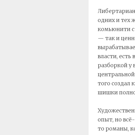
Либертарианс
одних и тех 
комьюнити с 
— так и ценн
вырабатывае
власти, есть
разборкой у 
центральной 
того создал 
шишки полно
Художествен
опыт, но всё
то романы, к