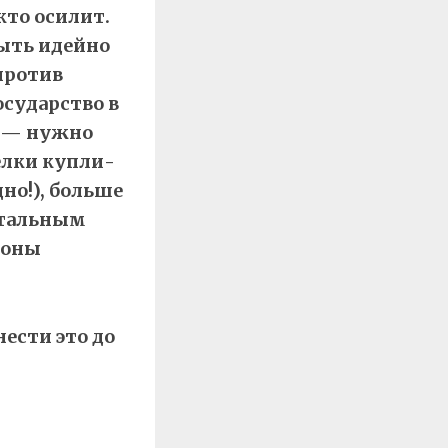
то осилит.
ыть идейно
против
сударство в
х — нужно
елки купли-
но!), больше
отальным
роны
ести это до