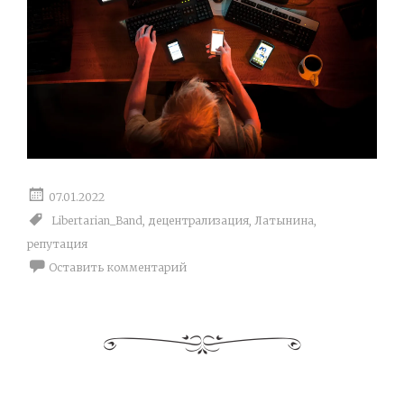
07.01.2022
Libertarian_Band
,
децентрализация
,
Латынина
,
репутация
Оставить комментарий