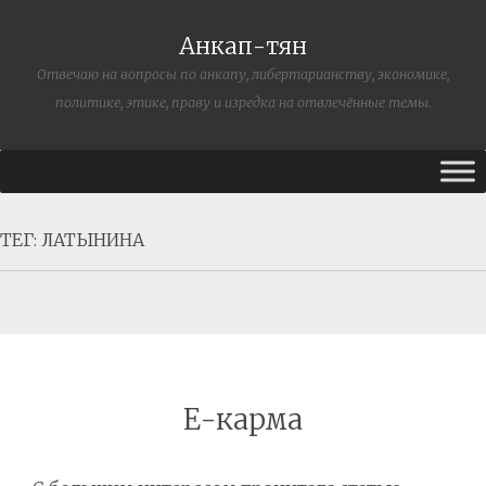
Анкап-тян
Отвечаю на вопросы по анкапу, либертарианству, экономике,
политике, этике, праву и изредка на отвлечённые темы.
ТЕГ:
ЛАТЫНИНА
Е-карма