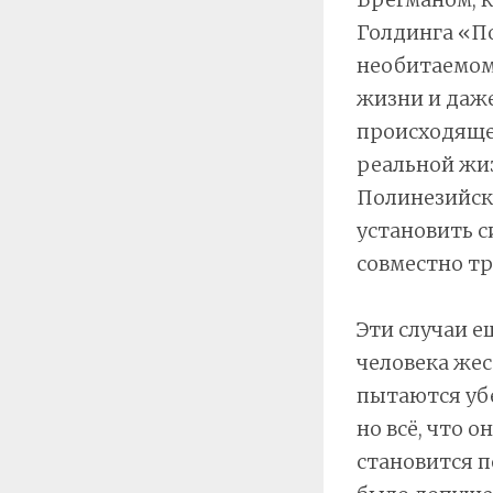
Голдинга «По
необитаемом 
жизни и даже
происходящее
реальной жиз
Полинезийск
установить 
совместно т
Эти случаи е
человека жес
пытаются убе
но всё, что 
становится п