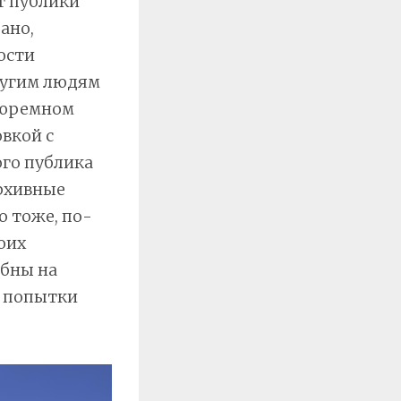
т публики
ано,
ости
ругим людям
тюремном
вкой с
ого публика
архивные
 тоже, по-
оих
обны на
м попытки