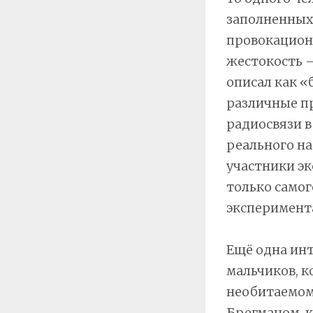
заполненных 
провокацион
жестокость –
описал как «
различные пр
радиосвязи в
реального на
участники эк
только самог
эксперимент
Ещё одна инт
мальчиков, к
необитаемом 
Брегманом, к