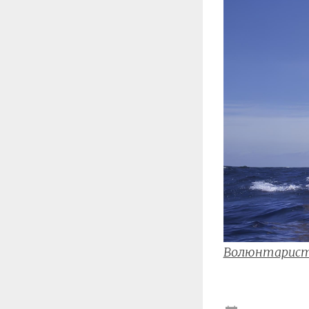
Волюнтарис