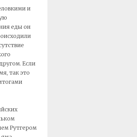
еловкими и
щую
ения еды он
роисходили
сутствие
кого
другом. Если
я, так это
 итогами
ийских
ньком
лем Рутгером
ьяма