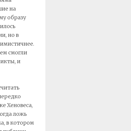
шие на
му образу
вилось
и, но в
тимистичнее.
ем смогли
икты, и
считать
 нередко
е Хеновеса,
ногда ложь
а, в котором