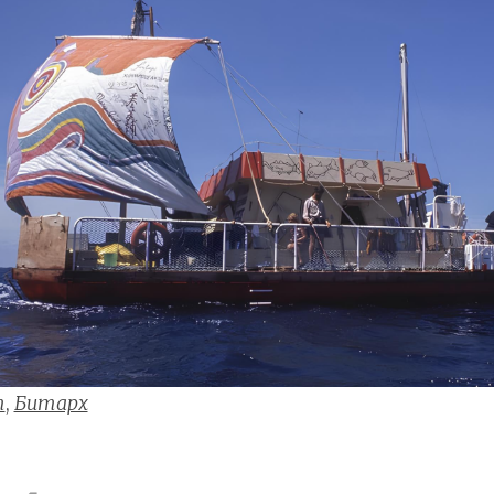
т
,
Битарх