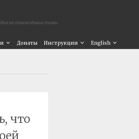
редка на отвлечённые темы.
ти
Донаты
Инструкции
English
, что
воей