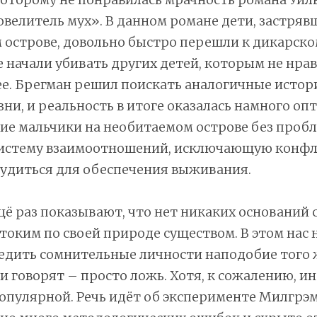
велитель мух». В данном романе дети, застряв
острове, довольно быстро перешли к дикарско
 начали убивать других детей, которым не нра
. Брегман решил поискать аналогичные истори
ни, и реальность в итоге оказалась намного оп
ие мальчики на необитаемом острове без пробл
систему взаимоотношений, исключающую конфл
рудиться для обеспечения выживания.
щё раз показывают, что нет никаких оснований 
токим по своей природе существом. В этом нас
дить сомнительные личности наподобие того ж
они говорят – просто ложь. Хотя, к сожалению, и
опулярной. Речь идёт об эксперименте Милгрэм