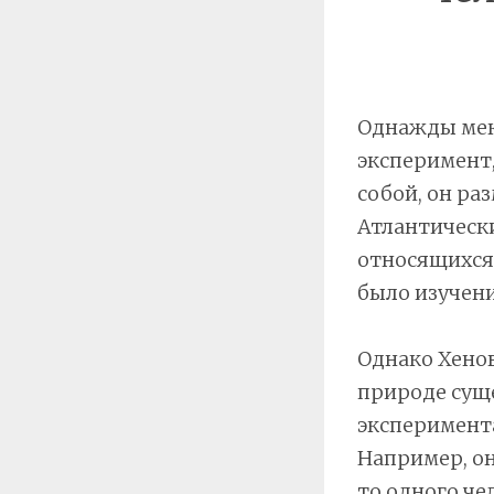
Однажды мек
эксперимент,
собой, он ра
Атлантически
относящихся 
было изучени
Однако Хенов
природе суще
эксперимента
Например, о
то одного че