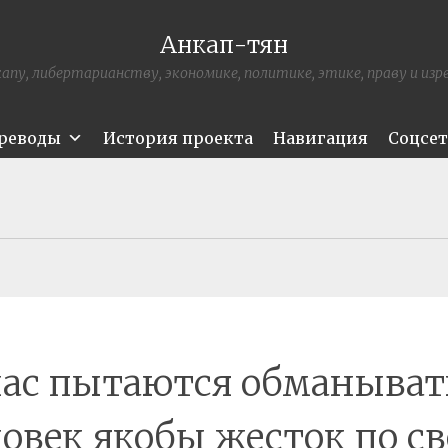
Анкап-тян
апу, либертарианству, экономике, политике, этике, праву и из
ереводы
История проекта
Навигация
Соцсе
нас пытаются обманывать
овек якобы жесток по с