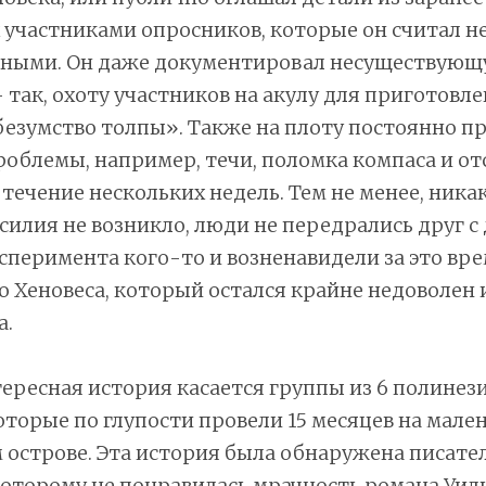
участниками опросников, которые он считал н
ными. Он даже документировал несуществую
 так, охоту участников на акулу для приготовл
безумство толпы». Также на плоту постоянно п
облемы, например, течи, поломка компаса и от
 течение нескольких недель. Тем не менее, ника
силия не возникло, люди не передрались друг с 
сперимента кого-то и возненавидели за это врем
о Хеновеса, который остался крайне недоволен
а.
ересная история касается группы из 6 полинез
оторые по глупости провели 15 месяцев на мале
острове. Эта история была обнаружена писате
оторому не понравилась мрачность романа Уил