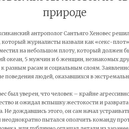
природе
сиканский антрополог Сантьяго Хеновес решил
 который журналисты назвали как «секс-плот».
зместил на небольшом плоту, который должен б
й океан, 5 мужчин и 6 женщин, незнакомых дру
к разным расам и социальным слоям. Заявленн
е поведения людей, оказавшихся в экстремальн
ес был уверен, что человек – крайне агрессивно
ство и ожидал вспышку жестокости и разврата
. Не дождавшись этого, он сам начал устраиват
н неоднократно пытался ополчить команду прот
ловека, или публично оглашал детали из заранее