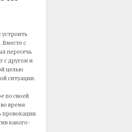
 устроить
 Вместе с
ыл пересечь
г с другом и
ой целью
ой ситуации.
е по своей
 во время
ь провокации.
ив какого-