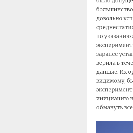
было допуще
большинство 
довольно усп
среднестати
по указанию
эксперименте
заранее уста
верила в теч
данные. Их 
видимому, бы
эксперименто
инициацию на
обмануть всех