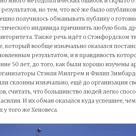
но много методологических ошибок и скрыто о
результатов, но тем, что всё же было опубликов
ешно получилось обманывать публику о готовн
стического индивида причинить любую боль д
 авторитета. Также речь идёт о Стэнфордском 
, который вообще изначально оказался постано
новленным результатом, и в правдивость котор
ение 50 лет, до того, как были хорошо изучены 
организаторы Стэнли Милгрем и Филип Зимбардо
ли склонны изначально, ещё до организации св
в, считать, что большинство людей легко спос
силия. И их обман оказался куда успешнее, че
 у того же Хеновеса.