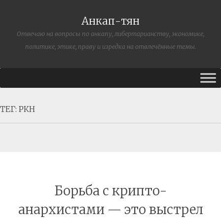
Анкап-тян
Отвечаю на вопросы по анкапу, либертарианству, экономике,
политике, этике, праву и изредка на отвлечённые темы.
ТЕГ:
РКН
Борьба с крипто-
анархистами — это выстрел