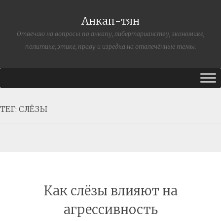
Анкап-тян
Отвечаю на вопросы по анкапу, либертарианству, экономике,
политике, этике, праву и изредка на отвлечённые темы.
ТЕГ:
СЛЁЗЫ
Как слёзы влияют на
агрессивность