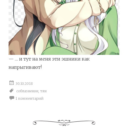
— … и тут на меня эти эшники как
напрыгивают!
30.10.2018
соблазнение
,
тян
1 комментарий