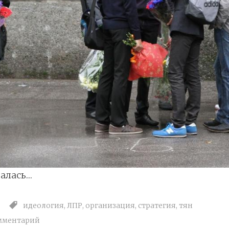
алась…
идеология
,
ЛПР
,
организация
,
стратегия
,
тян
мментарий