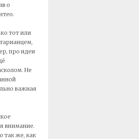
ав о
нтео.
ько тот или
тарианцем,
ер, про идеи
щё
сколом. Не
анной
льно важная
ское
бя внимание.
 так же, как