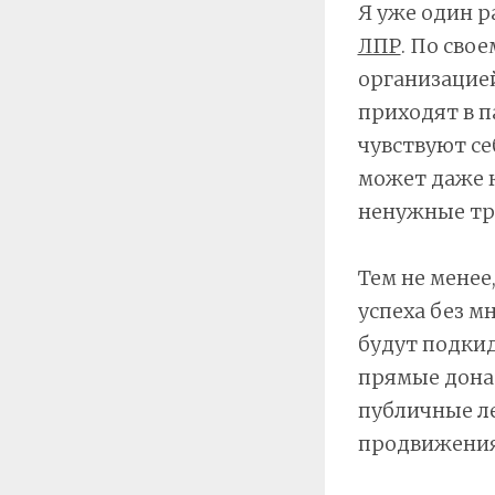
Я уже один р
ЛПР
. По сво
организацией
приходят в п
чувствуют се
может даже к
ненужные тр
Тем не менее
успеха без 
будут подкид
прямые донат
публичные ле
продвижения