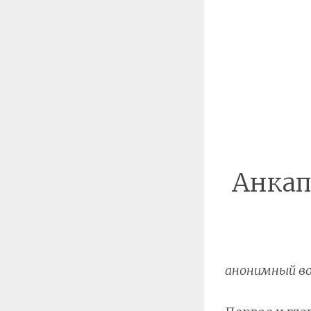
Анкап
анонимный во