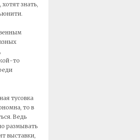
 хотят знать,
ьюнити.
твенным
азных
,
акой-то
реди
ная тусовка
номна, то в
ься. Ведь
но размывать
ит выставки,