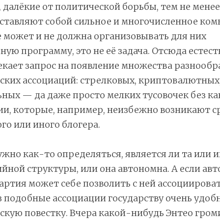
, далёкие от политической борьбы, тем не менее,
дставляют собой сильное и многочисленное ком
 может и не должна организовывать для них
ную программу, это не её задача. Отсюда естес
екает запрос на появление множества разнообр
ских ассоциаций: стрелковых, криптовалютных
ных — да даже просто мелких тусовочек без к
и, которые, например, неизбежно возникают с
го или иного блогера.
жно как-то определяться, является ли та или и
йной структуры, или она автономна. А если авто
артия может себе позволить с ней ассоциироват
 подобные ассоциации государству очень удоб
кую повестку. Вчера какой-нибудь Энтео гром