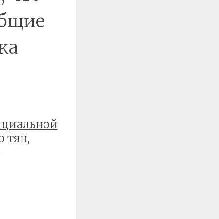
общие
ка
ициальной
о тян,
ь