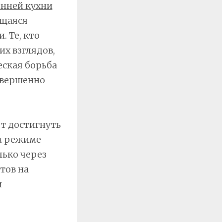
енней кухни
ющаяся
. Те, кто
их взглядов,
еская борьба
овершенно
ет достигнуть
м режиме
лько через
тов на
и