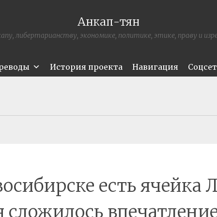
Анкап-тян
апу, либертарианству, экономике, политике, этике, праву и из
ереводы
История проекта
Навигация
Соцсе
восибирске есть ячейка Л
 сложилось впечатление