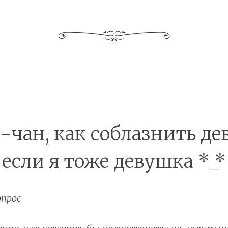
-чан, как соблазнить де
если я тоже девушка *_*
прос