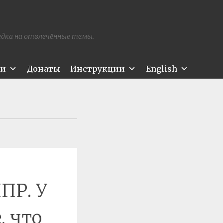
редка на отвлечённые темы.
ти
Донаты
Инструкции
English
ПР. У
, что