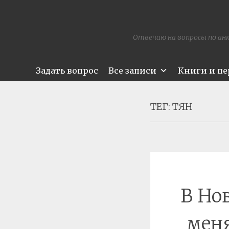
Отвечаю на вопросы по анк
Задать вопрос
Все записи
Книги и п
ТЕГ:
ТЯН
В Но
меня