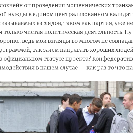
блокчейн от проведения мошеннических транзак
шой нужды в едином централизованном валидат
казываемых взглядов, таком как партия, уже не 
я только чистая политическая деятельность. Ну
торонке, ведь мои взгляды во многом не совпада
ограммой, так зачем напрягать хороших людей
на официальном статусе проекта? Конфедерати
модействия в нашем случае — как раз то что на