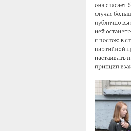
она спасает 
случае боль
публично выс
ней останетс
я постою в с
партийной пр
настаивать 
принцип взаи