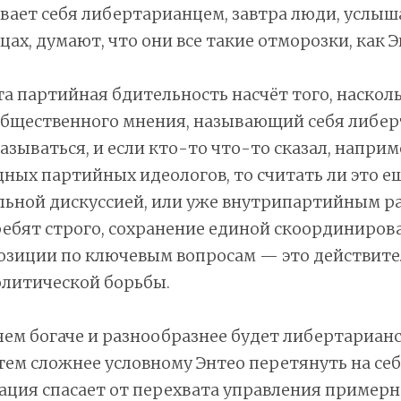
вает себя либертарианцем, завтра люди, услыш
ах, думают, что они все такие отморозки, как Э
та партийная бдительность насчёт того, наскол
общественного мнения, называющий себя либер
азываться, и если кто-то что-то сказал, наприм
дных партийных идеологов, то считать ли это е
ьной дискуссией, или уже внутрипартийным ра
ребят строго, сохранение единой скоординиров
озиции по ключевым вопросам — это действите
олитической борьбы.
чем богаче и разнообразнее будет либертариан
тем сложнее условному Энтео перетянуть на се
ция спасает от перехвата управления примерно