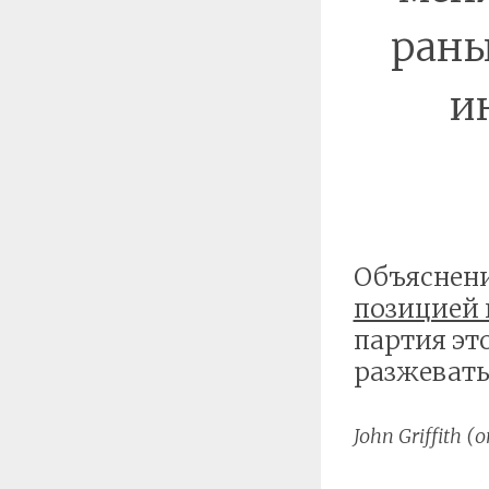
рань
и
Объяснен
позицией
партия эт
разжевать,
John Griffith