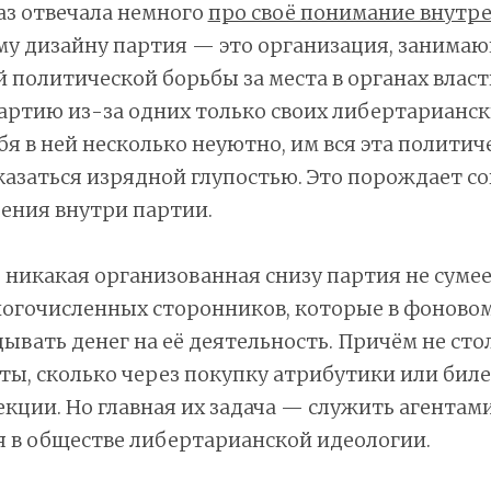
аз отвечала немного
про своё понимание внутр
ему дизайну партия — это организация, занима
 политической борьбы за места в органах власти
артию из-за одних только своих либертарианск
бя в ней несколько неуютно, им вся эта политич
азаться изрядной глупостью. Это порождает с
ения внутри партии.
, никакая организованная снизу партия не суме
многочисленных сторонников, которые в фоново
ывать денег на её деятельность. Причём не сто
ы, сколько через покупку атрибутики или биле
кции. Но главная их задача — служить агентам
 в обществе либертарианской идеологии.