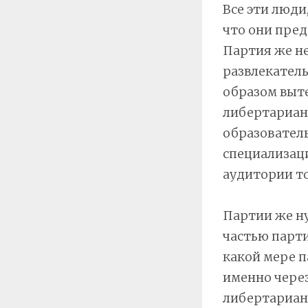
Все эти люди
что они пре
Партия же не
развлекатель
образом выт
либертариан
образователь
специализаци
аудитории то
Партии же ну
частью парти
какой мере п
именно через
либертарианс