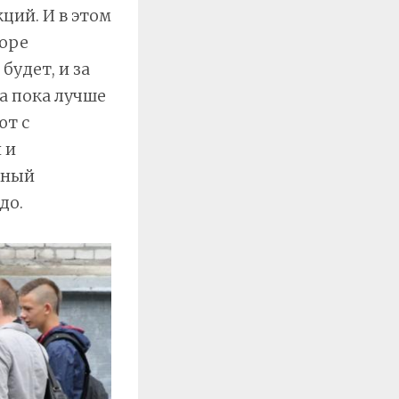
ций. И в этом
оре
будет, и за
 а пока лучше
ют с
 и
вный
до.