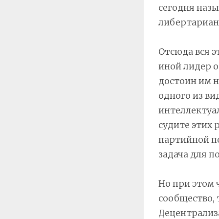
сегодня назы
либертарианц
Отсюда вся э
иной лидер 
достоин им н
одного из ви
интеллектуал
судите этих 
партийной п
задача для п
Но при этом 
сообщество, 
Децентрализа