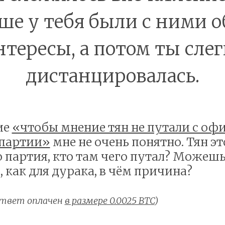
ше у тебя были с ними 
нтересы, а потом ты слег
дистанцировалась.
ие
«чтобы мнение тян не путали с оф
 партии»
мне не очень понятно. Тян эт
о партия, кто там чего путал? Можеш
 как для дурака, в чём причина?
 (ответ оплачен
в размере 0.0025 BTC
)