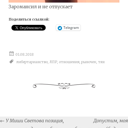
Заромансил и не отпускает
Поделиться ссылкой:
Telegram
01.08.2018
либертарианство
,
ЛПР
,
отношения
,
рыночек
,
тян
Post
←
У Миши Светова позиция,
Допустим, моя