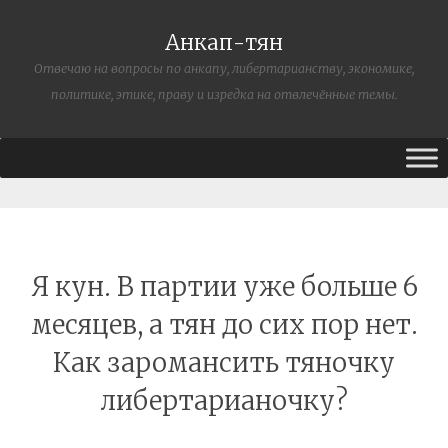
Анкап-тян
Отвечаю на вопросы по анкапу, либертарианству, экономике,
политике, этике, праву и изредка на отвлечённые темы.
Я кун. В партии уже больше 6
месяцев, а тян до сих пор нет.
Как заромансить тяночку
либертарианочку?