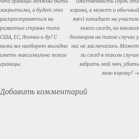
navigation
что границы должны быть
собственность (будь это
закрытыми, а будет это
корова, а может и обычный
распространяться на
мяч) попадает на участок
развитые страны типа
моего соседа, но никаких
США, ЕС, Японии и др? С
договоров на такие случаи у
ними же наоборот выгодно
нас не заключалось. Может
иметь максимально легкие
ли сосед в таком случае
границы.
забрать мой мяч, убить
мою корову?
→
Добавить комментарий