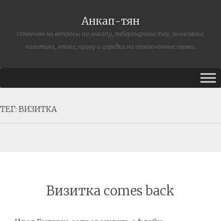
Анкап-тян
Отвечаю на вопросы по анкапу, либертарианству, экономике,
политике, этике, праву и изредка на отвлечённые темы.
ТЕГ:
ВИЗИТКА
Визитка comes back