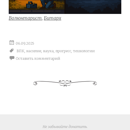
Волюнтарист
,
Битарх
06.09.2025
ВПК
,
насилие
,
наука
,
прогресс
,
технологии
Оставить комментарий
Не забывайте
донатить
.