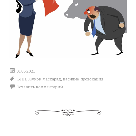
01.05.2021
БПН
,
Жуков
,
маскарад
,
насилие
,
провокация
Оставить комментарий