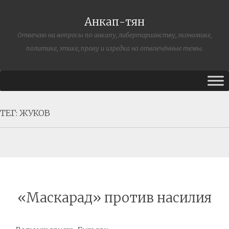
Анкап-тян
Отвечаю на вопросы по анкапу, либертарианству, экономике,
политике, этике, праву и изредка на отвлечённые темы.
ТЕГ:
ЖУКОВ
«Маскарад» против насилия