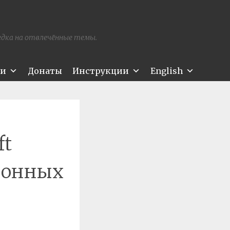
редка на отвлечённые темы.
ти
Донаты
Инструкции
English
ft
ионных