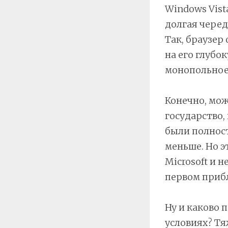
Windows Vist
долгая черед
Так, браузер 
на его глубо
монопольное
Конечно, мож
государство,
были полнос
меньше. Но э
Microsoft и 
первом прибл
Ну и каково 
условиях? Т