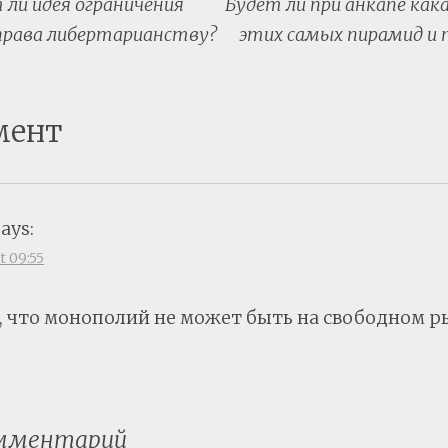
ли идея ограничения
Будет ли при анкапе ка
tion
права либертарианству?
этих самых пирамид и 
мент
says:
t 09:55
, что монополий не может быть на свободном р
омментарий