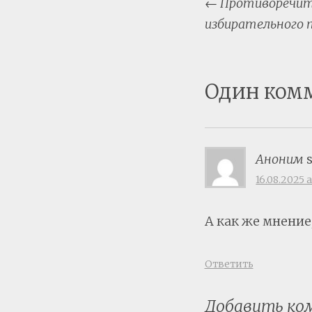
Post
←
Противоречит 
naviga
избирательного 
Один ком
Аноним
16.08.2025 a
А как же мнение
Ответить
Добавить к