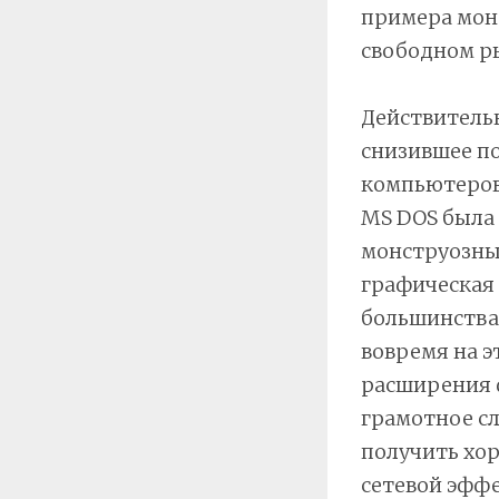
примера мон
свободном р
Действительн
снизившее по
компьютеров, 
MS DOS была 
монструозным
графическая 
большинства
вовремя на э
расширения 
грамотное с
получить хо
сетевой эффе