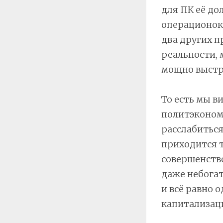
для ПК её до
операционок 
два других п
реальности,
мощно выстр
То есть мы в
политэкономи
расслабиться
приходится т
совершенство
даже небогат
и всё равно 
капитализац