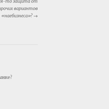
кая-то защита от
прочих вариантов
«наебизнеса»?
→
ынке?