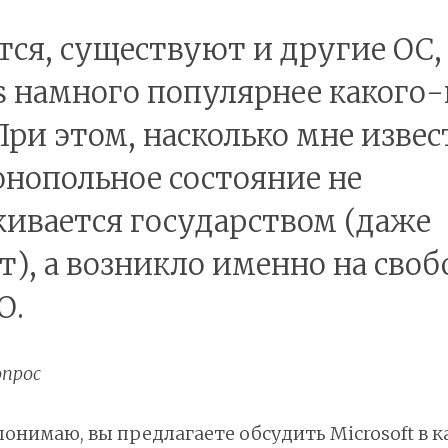
тся, существуют и другие ОС,
 намного популярнее какого
При этом, насколько мне извес
онопольное состояние не
ивается государством (даже
т), а возникло именно на сво
О.
прос
понимаю, вы предлагаете обсудить Microsoft в к