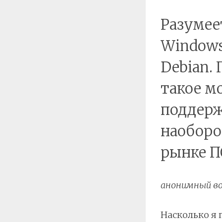
Разумее
Windows
Debian. 
такое м
поддерж
наоборо
рынке П
анонимный во
Насколько я 