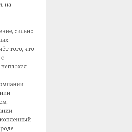
ь на
ение, сильно
ных
чёт того, что
 с
 неплохая
компании
ении
ем,
ании
акопленный
вроде