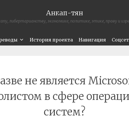
Анкап-тян
апу, либертарианству, экономике, политике, этике, праву и из
ереводы
История проекта
Навигация
Соцсе
азве не является Microso
олистом в сфере операц
систем?