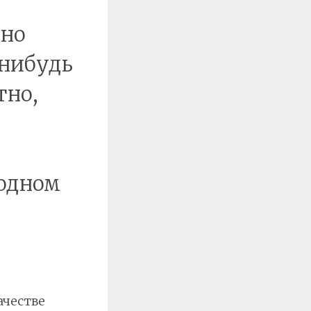
 но
-нибудь
тно,
бодном
ачестве