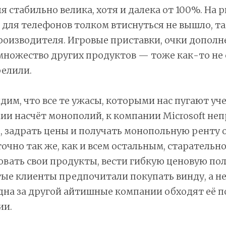
ля стабильно велика, хотя и далека от 100%. На 
для телефонов толком втиснуться не вышло, та
роизводителя. Игровые приставки, очки допол
 множество других продуктов — тоже как-то не
елили.
идим, что все те ужасы, которыми нас пугают уч
и насчёт монополий, к компании Microsoft не
, задрать цены и получать монопольную ренту о
очно так же, как и всем остальным, старательн
вать свои продукты, вести гибкую ценовую по
ые клиенты предпочитали покупать винду, а н
одна за другой айтишные компании обходят её п
ии.