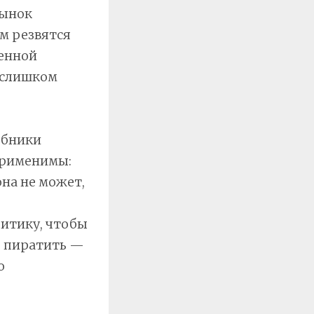
рынок
м резвятся
ненной
 слишком
ебники
применимы:
на не может,
о
литику, чтобы
е пиратить —
о