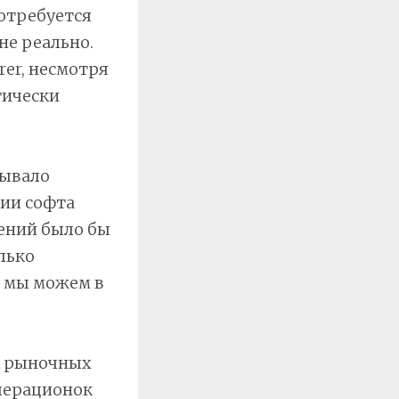
потребуется
не реально.
rer, несмотря
тически
зывало
ции софта
ений было бы
лько
, мы можем в
х рыночных
перационок