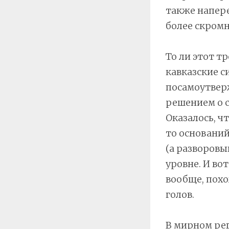
также напер
более скромн
То ли этот т
кавказские с
посамоутверж
решением о с
Оказалось, ч
то оснований
(а разворовы
уровне. И вот
вообще, похо
голов.
В мирном ре