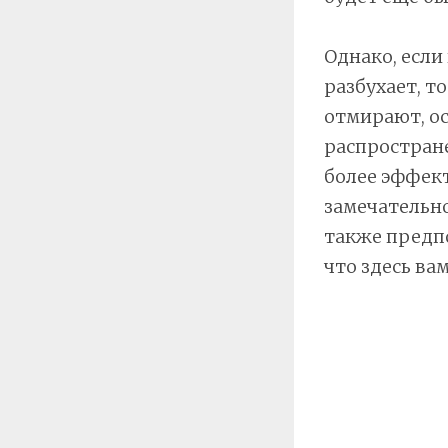
Однако, если
разбухает, т
отмирают, о
распростран
более эффект
замечательно
также предпо
что здесь вам