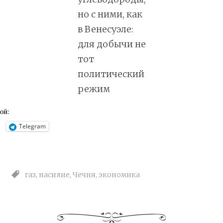
но с ними, как
в Венесуэле:
для добычи не
тот
политический
режим
ой:
Telegram
газ
,
насилие
,
Чечня
,
экономика