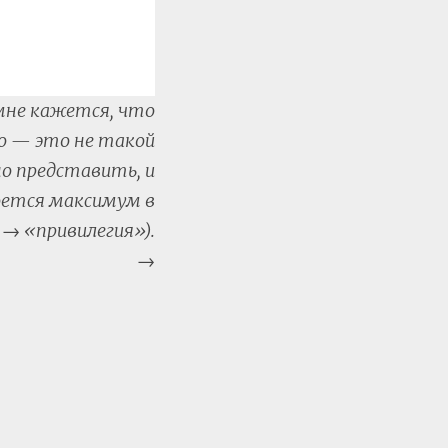
мне кажется, что
о — это не такой
но представить, и
оется максимум в
→ «привилегия»).
→