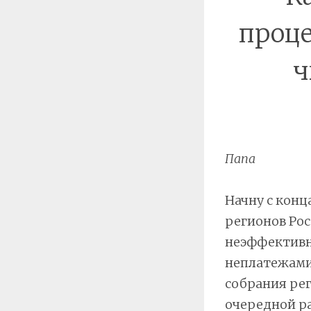
проце
ч
Папа
Начну с конц
регионов Рос
неэффективн
неплатежами 
собрания рег
очередной р