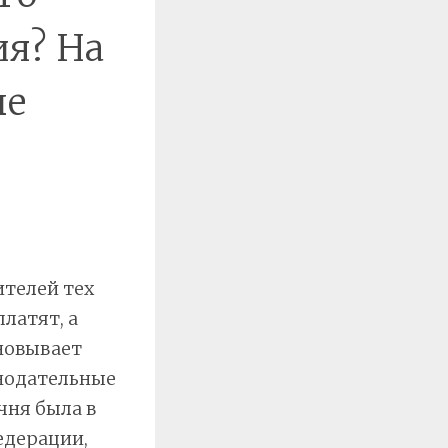
ия? На
ые
ителей тех
латят, а
новывает
онодательные
чня была в
едерации,