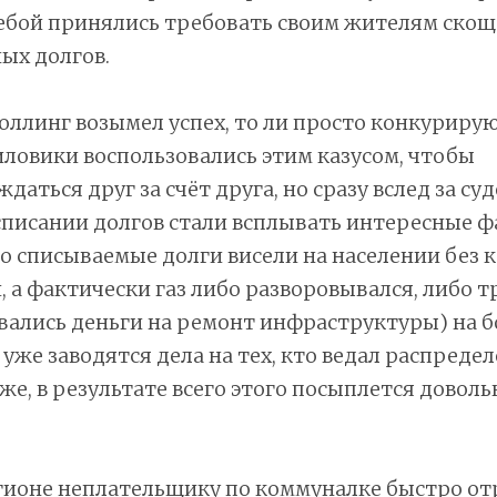
ебой принялись требовать своим жителям скощ
ых долгов.
роллинг возымел успех, то ли просто конкурир
иловики воспользовались этим казусом, чтобы
даться друг за счёт друга, но сразу вслед за с
писании долгов стали всплывать интересные ф
то списываемые долги висели на населении без 
, а фактически газ либо разворовывался, либо 
вались деньги на ремонт инфраструктуры) на 
 уже заводятся дела на тех, кто ведал распредел
же, в результате всего этого посыплется доволь
гионе неплательщику по коммуналке быстро отр