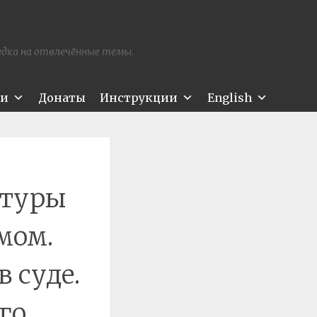
редка на отвлечённые темы.
ти
Донаты
Инструкции
English
атуры
мом.
 суде.
го