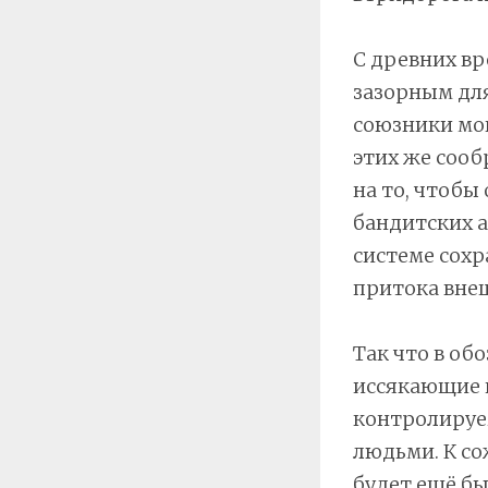
С древних в
зазорным для
союзники могу
этих же сооб
на то, чтобы
бандитских 
системе сохр
притока внеш
Так что в о
иссякающие 
контролируем
людьми. К со
будет ещё бы