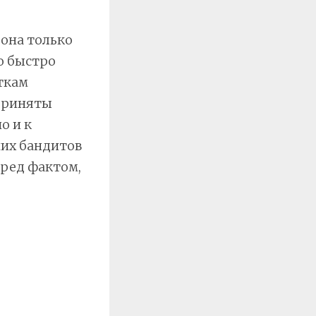
 она только
о быстро
ткам
 приняты
о и к
них бандитов
еред фактом,