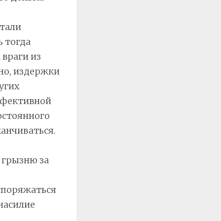
итали
ь тогда
 враги из
но, издержки
угих
ффективной
остоянного
канчиваться.
 грызню за
аспоряжаться
 насилие