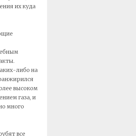
ения их куда
ующие
удебным
акты.
каких-либо на
транжирился
более высоком
ением газа, и
но много
убят все