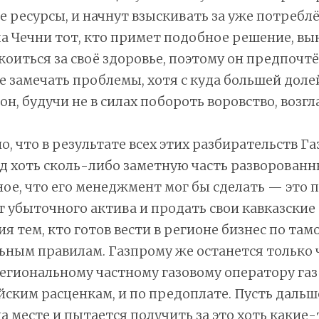
 ресурсы, и начнут взыскивать за уже потреблё
а Чечни тот, кто примет подобное решение, в
коиться за своё здоровье, поэтому он предпочтё
е замечать проблемы, хотя с куда большей доле
н, будучи не в силах побороть воровство, возгла
, что в результате всех этих разбирательств Г
д хоть сколь-либо заметную часть разворованн
ое, что его менеджмент мог бы сделать — это 
т убыточного актива и продать свои кавказские
я тем, кто готов вести в регионе бизнес по та
ьным правилам. Газпрому же останется только 
егиональному частному газовому оператору газ
ским расценкам, и по предоплате. Пусть дальш
а месте и пытается получить за это хоть какие-