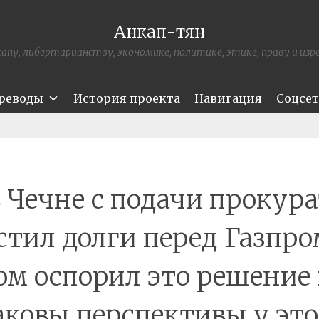
Анкап-тян
апу, либертарианству, экономике, политике, этике, праву и из
ереводы
История проекта
Навигация
Соцсе
в Чечне с подачи прокур
стил долги перед Газпро
ом оспорил это решение в
аковы перспективы у это