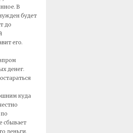
нное. В
ынужден будет
т до
й
вит его.
азпром
ых денег.
постараться
мошним куда
честно
 по
е сбывает
то деньги.