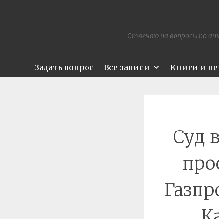
Отвечаю на вопросы по анк
Задать вопрос
Все записи
Книги и п
Суд 
про
Газпр
К