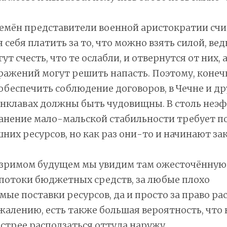
ремён представители военной аристократии сч
 себя платить за то, что можно взять силой, вед
т счесть, что те ослабли, и отвернутся от них, а
ражений могут решить напасть. Поэтому, конеч
 обеспечить соблюдение договоров, в Чечне и др
анклавах должны быть чудовищны. В столь неэ
анение мало-мальской стабильности требует п
них ресурсов, но как раз они-то и начинают за
бозримом будущем мы увидим там ожесточённую
потоки бюджетных средств, за любые плохо
ые поставки ресурсов, да и просто за право р
жалению, есть также большая вероятность, что
стрее расползаться оттуда наружу.