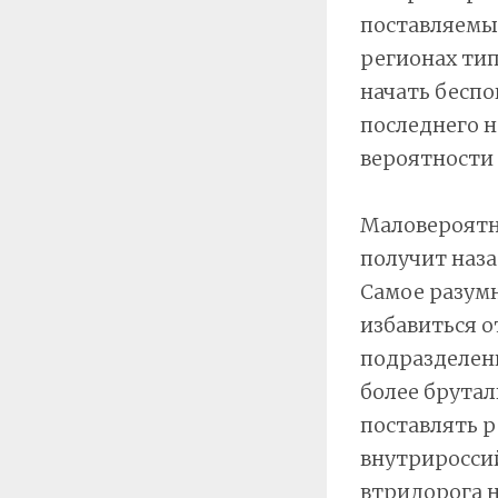
поставляемые
регионах тип
начать беспо
последнего н
вероятности о
Маловероятно
получит наза
Самое разумн
избавиться о
подразделени
более брутал
поставлять р
внутрироссий
втридорога н