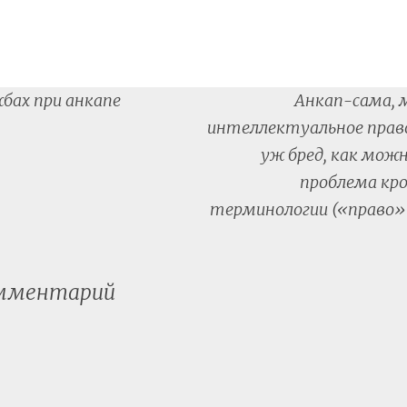
бах при анкапе
Анкап-сама, 
tion
интеллектуальное прав
уж бред, как мож
проблема кр
терминологии («право» 
омментарий