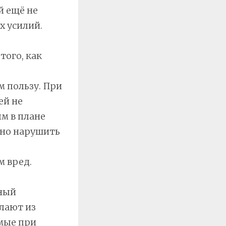
й ещё не
х усилий.
того, как
 пользу. При
ей не
м в плане
дно нарушить
 вред.
дный
лают из
мые при