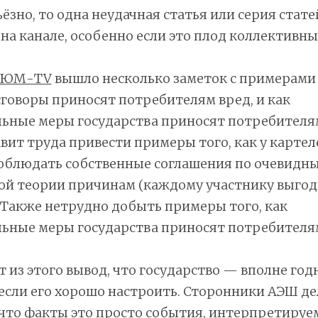
ьёзно, то одна неудачная статья или серия стате
 на канале, особенно если это плод коллективны
ЛЮМ-TV
вышло несколько заметок с примерами 
говоры приносят потребителям вред, и как
ьные меры государства приносят потребителям
авит труда привести примеры того, как у картел
облюдать собственные соглашения по очевидны
ой теории причинам (каждому участнику выго
 Также нетрудно добыть примеры того, как
ьные меры государства приносят потребителям
из этого вывод, что государство — вполне го
если его хорошо настроить. Сторонники АЭШ де
 что факты это просто события, интерпретируе