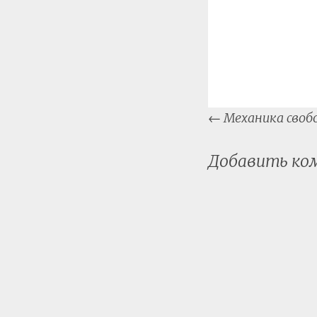
Post
←
Механика свобо
naviga
Добавить к