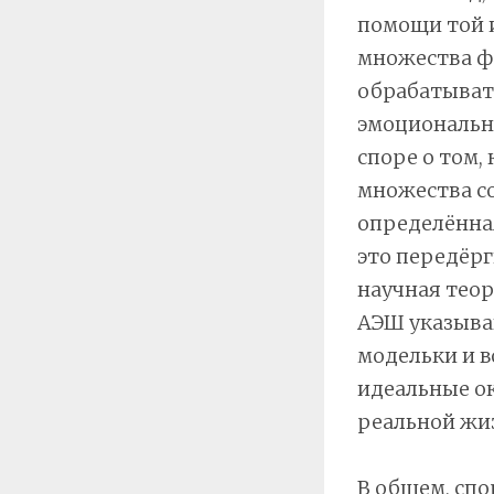
помощи той и
множества фа
обрабатывать
эмоциональны
споре о том,
множества со
определённая
это передёрг
научная теор
АЭШ указываю
модельки и в
идеальные ок
реальной жиз
В общем, спо