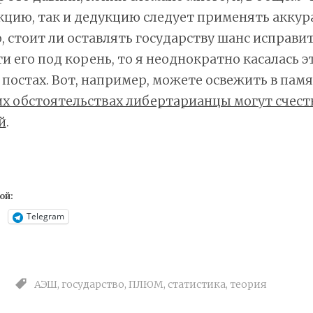
кцию, так и дедукцию следует применять аккур
о, стоит ли оставлять государству шанс исправит
и его под корень, то я неоднократно касалась эт
остах. Вот, например, можете освежить в памя
их обстоятельствах либертарианцы могут счесть
й
.
ой:
Telegram
АЭШ
,
государство
,
ПЛЮМ
,
статистика
,
теория