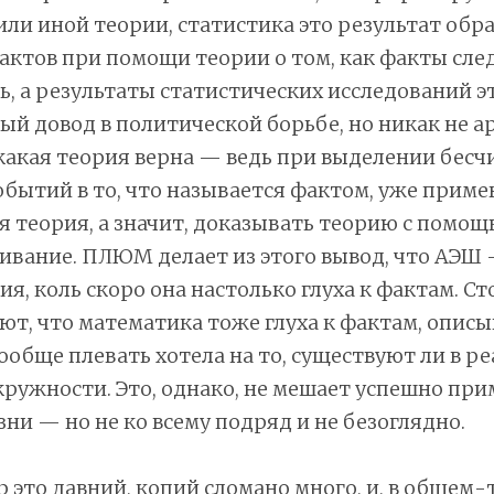
ли иной теории, статистика это результат обр
ктов при помощи теории о том, как факты сле
, а результаты статистических исследований э
й довод в политической борьбе, но никак не а
 какая теория верна — ведь при выделении бесч
бытий в то, что называется фактом, уже приме
 теория, а значит, доказывать теорию с помо
ивание. ПЛЮМ делает из этого вывод, что АЭШ —
ия, коль скоро она настолько глуха к фактам. С
т, что математика тоже глуха к фактам, описы
ообще плевать хотела на то, существуют ли в р
ружности. Это, однако, не мешает успешно при
ни — но не ко всему подряд и не безоглядно.
р это давний, копий сломано много, и, в общем-т