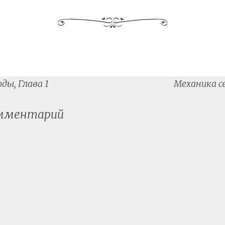
ды, Глава 1
Механика св
tion
омментарий