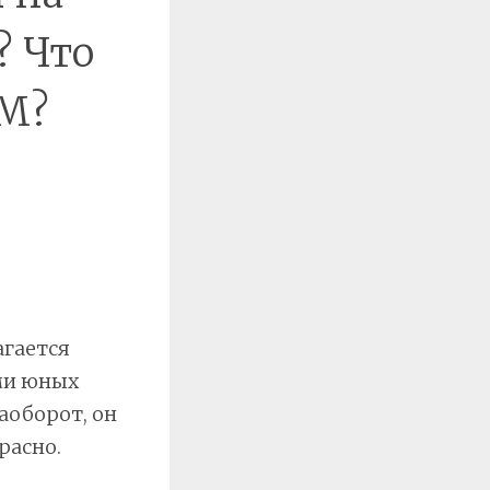
? Что
ЮМ?
агается
ми юных
аоборот, он
расно.