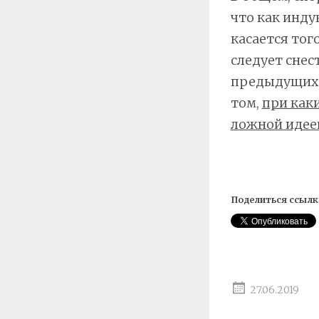
что как инду
касается тог
следует снест
предыдущих п
том,
при как
ложной идее
Поделиться ссылк
27.06.2019