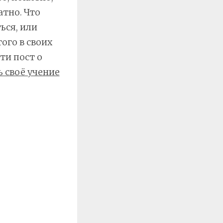
атно. Что
ься, или
ого в своих
ти пост о
 своё учение