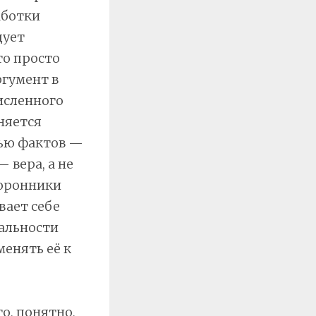
аботки
дует
то просто
ргумент в
исленного
няется
щью фактов —
 вера, а не
торонники
вает себе
еальности
менять её к
о, понятно,