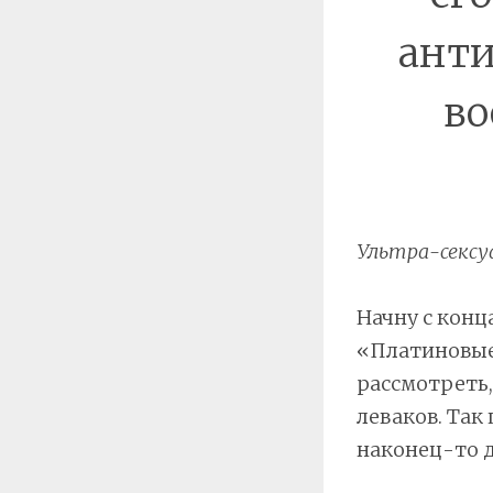
анти
во
Ультра-сексу
Начну с конц
«Платиновые
рассмотреть
леваков. Так
наконец-то д