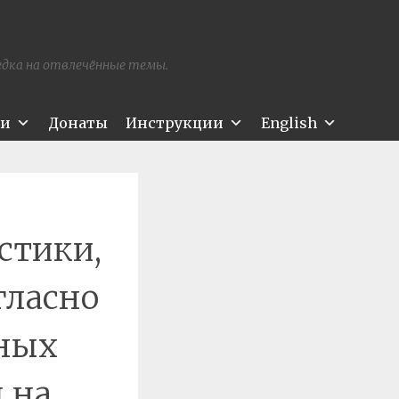
редка на отвлечённые темы.
ти
Донаты
Инструкции
English
стики,
гласно
ьных
 на