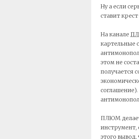
Ну а если сер
ставит крест
На канале
П
картельные с
антимонопол
этом не сост
получается с
экономическ
соглашение).
антимонопол
ПЛЮМ делает 
инструмент, 
этого вывод,