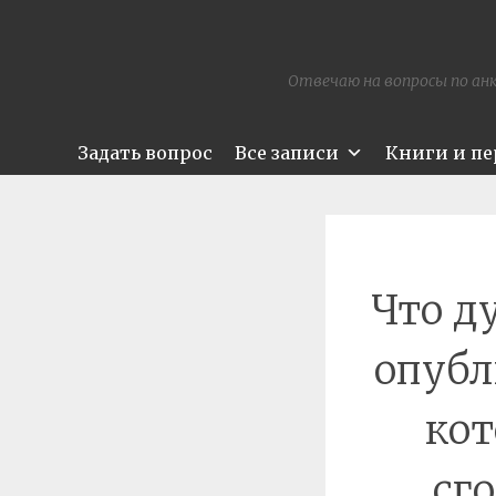
Отвечаю на вопросы по анк
Задать вопрос
Все записи
Книги и п
Что д
опубл
кот
сг