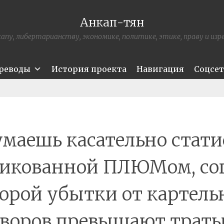
Анкап-тян
апу, либертарианству, экономике, политике, этике, праву и из
ереводы
История проекта
Навигация
Соцсе
умаешь касательно стати
икованной ПЛЮМом, со
орой убытки от картел
оворов превышают траты