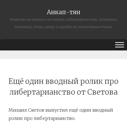
Анкап-тян
Отвечаю на вопросы по анкапу, либертарианству, экономике,
политике, этике, праву и изредка на отвлечённые темы.
Ещё один вводный ролик про
либертарианство от Светова
Михаил Светов выпустил ещё один вводный
ролик про либертарианство.