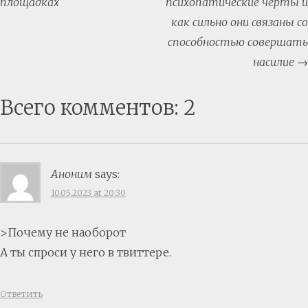
navigation
площадках
психопатические черты и
как сильно они связаны со
способностью совершать
насилие
→
Всего комментов: 2
Аноним
says:
10.05.2023 at 20:30
>Почему не наоборот
А ты спроси у него в твиттере.
Ответить