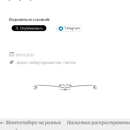
Поделиться ссылкой:
Telegram
08.05.2023
видео
,
либертарианство
,
Светов
Post
←
Монтелиберо на разных
Насколько распространены