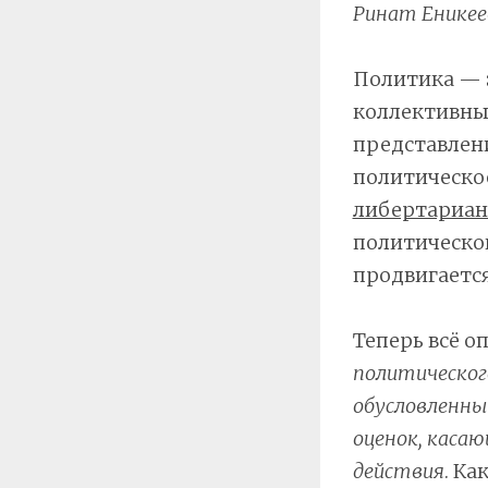
Ринат Еникее
Политика — э
коллективны
представлен
политическо
либертариа
политическог
продвигается
Теперь всё о
политическог
обусловленны
оценок, каса
действия
. Ка