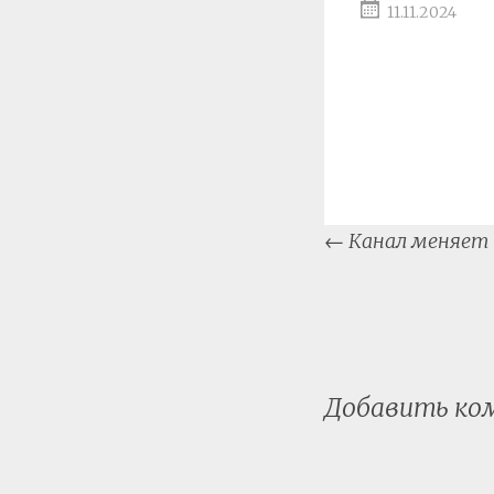
11.11.2024
Post
←
Канал меняет
naviga
Добавить к