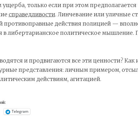
ущерба, только если при этом предполагается
ние
справедливости
. Линчевание или уличные с
 противоправные действия полицией — вполн
я в либертарианское политическое мышление.
водятся и продвигаются все эти ценности? Как 
турные представления: личным примером, отсы
литическим действиям, агитацией.
ой:
Telegram