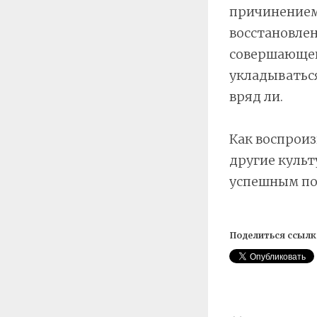
причинением 
восстановле
совершающей
укладыватьс
вряд ли.
Как воспроиз
другие куль
успешным по
Поделиться ссылк