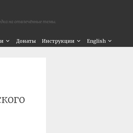
редка на отвлечённые темы.
ти
Донаты
Инструкции
English
ского