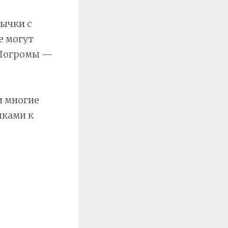
тычки с
е могут
 Погромы —
и многие
лками к