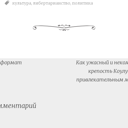
культура
,
либертарианство
,
политика
 формат
Как ужасный и нек
tion
крепость Коулу
привлекательным м
омментарий