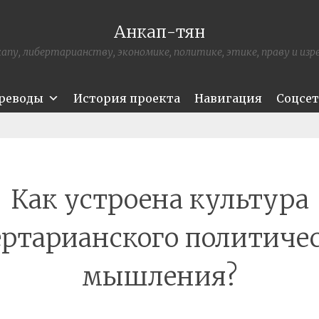
Анкап-тян
апу, либертарианству, экономике, политике, этике, праву и из
ереводы
История проекта
Навигация
Соцсе
Как устроена культура
ртарианского политиче
мышления?