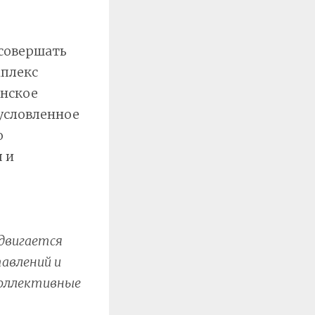
 совершать
мплекс
анское
условленное
о
 и
двигается
авлений и
коллективные