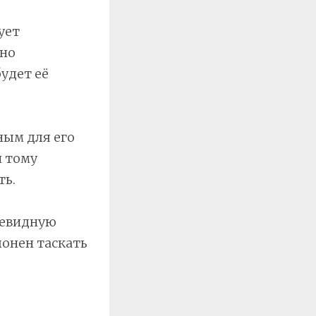
ует
но
удет её
ным для его
и тому
ть.
чевидную
лонен таскать