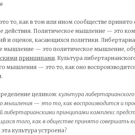
в
то то, как в том или ином сообществе принято
е действия. Политическое мышление — это ко
ий и оценок, касающихся политики. Либертари
е мышление — это политическое мышление, об
нскими
принципами
. Культура либертарианског
о мышления — это то, как оно воспроизводится
.
пределение целиком:
культура либертарианского
о мышления — это то, как воспроизводится и про
й либертарианскими принципами комплекс предст
ющихся того, как в обществе принято совершать 
к эта культура устроена?