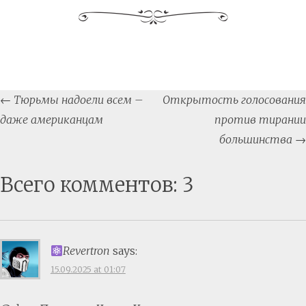
Post
←
Тюрьмы надоели всем –
Открытость голосования
navigation
даже американцам
против тирании
большинства
→
Всего комментов: 3
Revertron
says:
15.09.2025 at 01:07