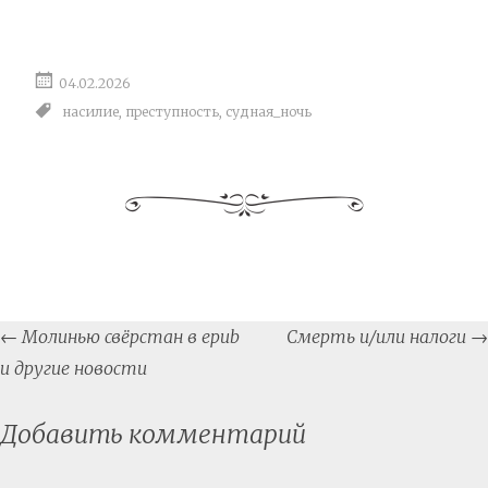
04.02.2026
насилие
,
преступность
,
судная_ночь
Post
←
Молинью свёрстан в epub
Смерть и/или налоги
→
navigation
и другие новости
Добавить комментарий