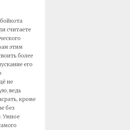
 бойкота
ли считаете
ческого
вам этим
своить более
ускание его
о
щё не
ую, ведь
асрать, кроме
е без
. Умное
самого