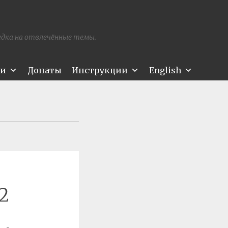
редка на отвлечённые темы.
ти
Донаты
Инструкции
English
2