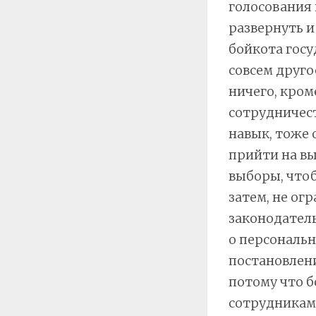
голосования
развернуть и
бойкота госу
совсем друго
ничего, кром
сотрудничест
навык, тоже 
прийти на вы
выборы, чтоб
затем, не ог
законодатель
о персональн
постановлени
потому что б
сотрудниками