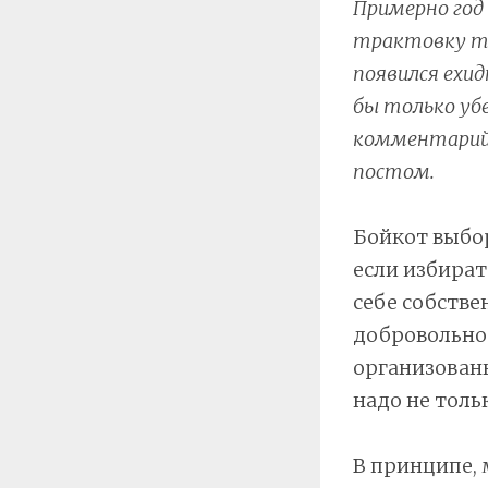
Примерно год 
трактовку то
появился ехи
бы только уб
комментарий,
постом.
Бойкот выбор
если избират
себе собстве
добровольно 
организованн
надо не толь
В принципе, 