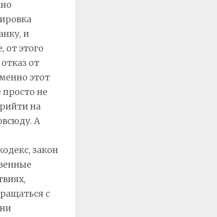
жно
нировка
анку, и
 от этого
 отказ от
именно этот
е просто не
прийти на
овсюду. А
одекс, закон
твенные
твиях,
бращаться с
они