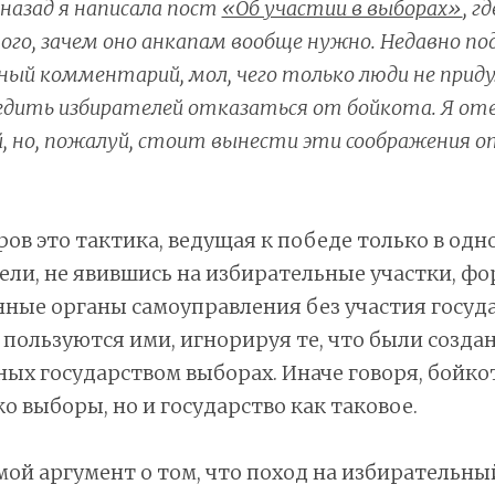
назад я написала пост
«Об участии в выборах»
, г
го, зачем оно анкапам вообще нужно. Недавно по
дный комментарий, мол, чего только люди не при
едить избирателей отказаться от бойкота. Я от
 но, пожалуй, стоит вынести эти соображения 
ов это тактика, ведущая к победе только в одно
ели, не явившись на избирательные участки, ф
нные органы самоуправления без участия госуда
пользуются ими, игнорируя те, что были созда
ых государством выборах. Иначе говоря, бойк
ко выборы, но и государство как таковое.
мой аргумент о том, что поход на избирательны