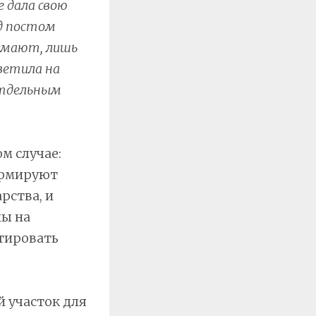
де дала свою
д постом
думают, лишь
ветила на
отдельным
м случае:
ормируют
рства, и
ны на
отировать
й участок для