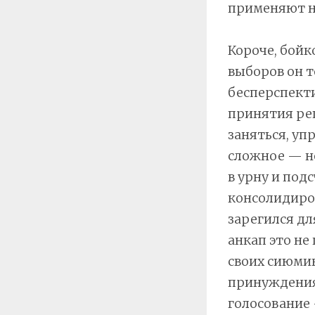
применяют на
Короче, бойк
выборов он т
бесперспект
принятия реш
заняться, уп
сложное — не
в урну и подс
консолидиро
зарегился дл
анкап это не
своих сиюмин
принуждения
голосование 