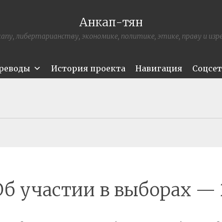
Анкап-тян
апу, либертарианству, экономике, политике, этике, праву и из
ереводы
История проекта
Навигация
Соцсе
Об участии в выборах — 