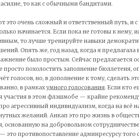
силие, то как с обычными бандитами.
от это очень сложный и ответственный путь, и с
олько начинается. Если пока не готовы к нему, и
ивным, то лучше тренируйте навыки демократи
ений. Опять же, год назад, когда я предлагала 
ражнение было простым. Сейчас предлагается о
 просто похолостить заполнение бюллетеня, оп
чёт голосов, но, в дополнение к тому, сделать эт
ванно, в рамках
умного голосования
. Если кто е
я участия в этом флэшмобе — крайне рекоменд
 про агрессивный индивидуализм, когда на всё н
утных желаний. Анкап это про жизнь в обществ
, основанную на добровольном сотрудничестве
— это противопоставление админресурсу того 