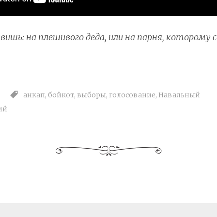
вишь: на плешивого деда, или на парня, которому
анкап
,
бойкот
,
выборы
,
голосование
,
Навальный
ий