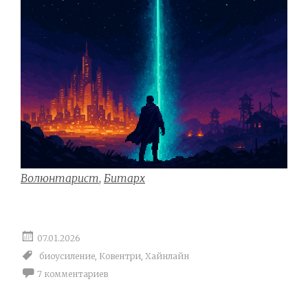
Волюнтарист
,
Битарх
07.01.2026
биоусиление
,
Ковентри
,
Хайнлайн
7 комментариев