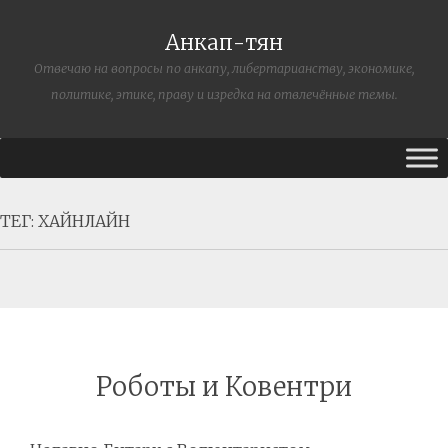
Анкап-тян
Отвечаю на вопросы по анкапу, либертарианству, экономике,
политике, этике, праву и изредка на отвлечённые темы.
ТЕГ:
ХАЙНЛАЙН
Роботы и Ковентри