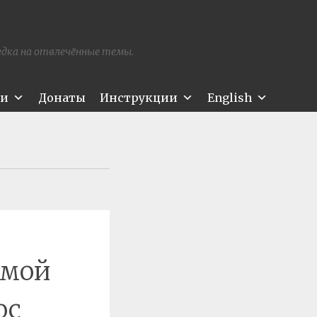
редка на отвлечённые темы.
ти
Донаты
Инструкции
English
ямой
ос