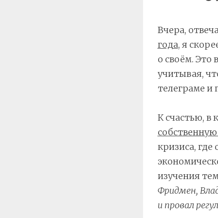
Вчера, отвеч
года
, я скор
о своём. Это
учитывая, чт
телеграме и 
К счастью, в
собственную 
кризиса, где
экономическо
изучения тем
Фридмен, Вла
и провал регул