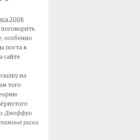
иса 2008
ы поговорить
е, особенно
ы поста в
 сайте.
ссылку на
ам того
теорию
вёрнутого
о:
Джеффри
стемные риски