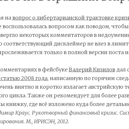
ая на
вопрос о либертарианской трактовке криз
ее воспользовалась вопросом как поводом, чтоб
 ввергло некоторых комментаторов в недоумени
о соответствующий дисклеймер не влез в лимит
прослеживается только в полной версии поста на
 комментариях в фейсбуке
Валерий Кизилов
дал 
статью 2008 года
, написанную по горячим след
 очень внятно и коротко излагает австрийскую 
го цикла. Также он рекомендует для более раз
ы книжку, где всё изложено куда более детальн
димир Краус. Рукотворный финансовый кризис. Си
ирования. М., ИРИСЭН, 2012.