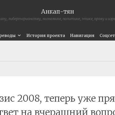
Анкап-тян
апу, либертарианству, экономике, политике, этике, праву и из
ереводы
История проекта
Навигация
Соцсе
зис 2008, теперь уже пр
твет на вчерашний вопр