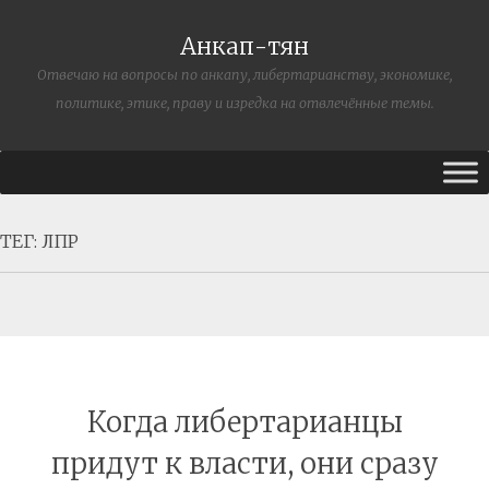
Анкап-тян
Отвечаю на вопросы по анкапу, либертарианству, экономике,
политике, этике, праву и изредка на отвлечённые темы.
ТЕГ:
ЛПР
Когда либертарианцы
придут к власти, они сразу