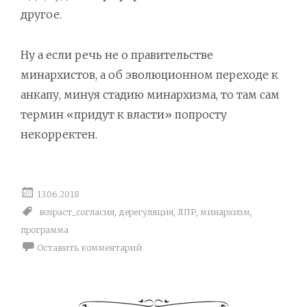
другое.
Ну а если речь не о правительстве
минархистов, а об эволюционном переходе к
анкапу, минуя стадию минархизма, то там сам
термин «придут к власти» попросту
некорректен.
13.06.2018
возраст_согласия
,
дерегуляция
,
ЛПР
,
минархизм
,
программа
Оставить комментарий