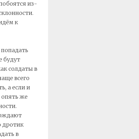
побоятся из-
склонности.
идём к
 попадать
е будут
как солдаты в
чаще всего
, а если и
, опять же
ности.
ерждают
о дротик
дать в