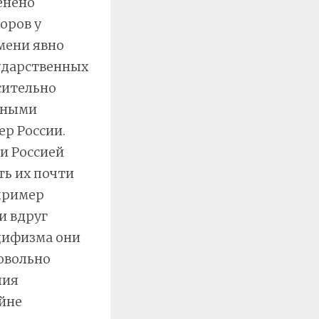
енено
оров у
мени явно
сударственных
сительно
енными
ер России.
и Россией
ть их почти
апример
и вдруг
ацифизма они
довольно
лия
йне