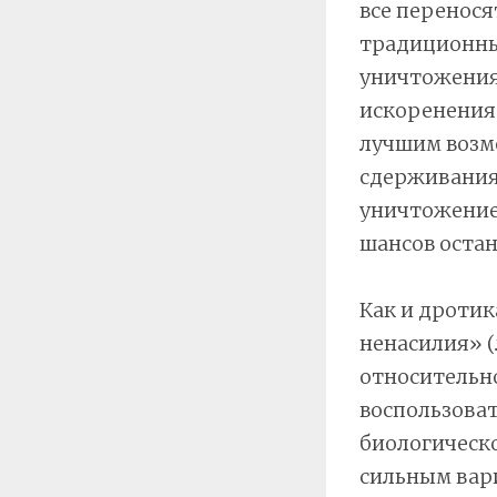
все перенося
традиционны
уничтожения
искоренения 
лучшим возм
сдерживания
уничтожение»
шансов оста
Как и дротик
ненасилия» (
относительно
воспользоват
биологическо
сильным вар