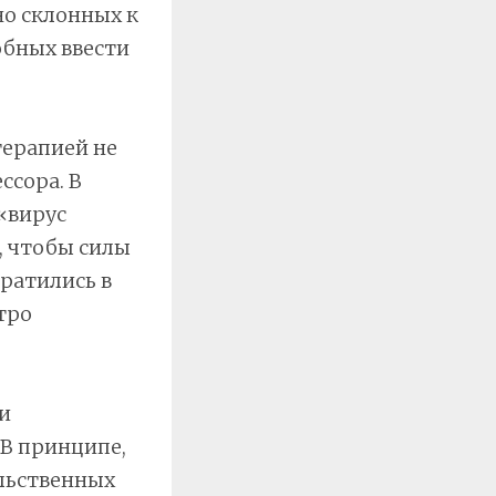
но склонных к
обных ввести
терапией не
ссора. В
«вирус
, чтобы силы
ратились в
тро
и
В принципе,
льственных