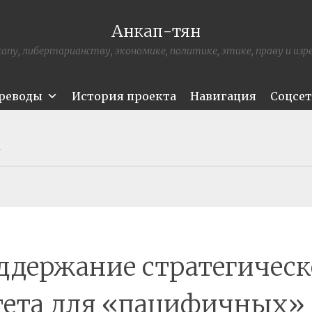
Анкап-тян
апу, либертарианству, экономике, политике, этике, праву и из
ереводы
История проекта
Навигация
Соцсе
М
ддержание стратегическ
тета для «пацифичных» 