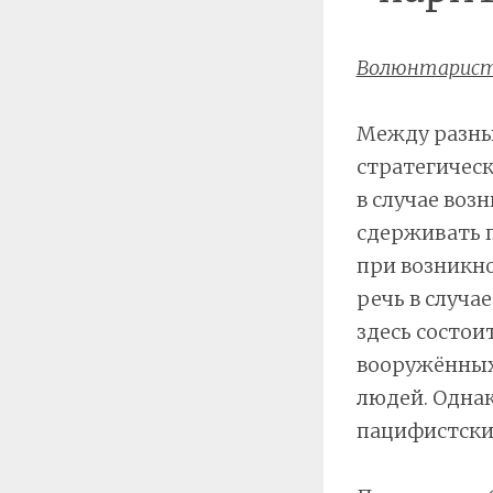
Волюнтарис
Между разны
стратегическ
в случае воз
сдерживать п
при возникно
речь в случа
здесь состои
вооружённых 
людей. Однак
пацифистских