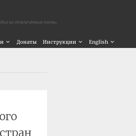
редка на отвлечённые темы.
ти
Донаты
Инструкции
English
ого
стран