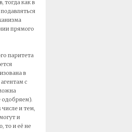
 тогда как в
 подавляться
ханизма
ении прямого
го паритета
ется
изована в
агентам с
зможна
е одобряем).
 числе и тем,
могут и
 то и её не