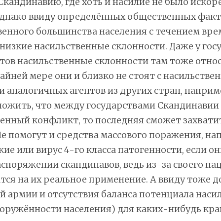
кандинавию, где хоть и насилие не было искор
однако ввиду определённых общественных факт
енного большинства населения с течением вре
низкие насильственные склонности. Даже у го
тов насильственные склонности там тоже отно
райней мере они и близко не стоят с насильств
 аналогичных агентов из других стран, наприм
ожить, что между государствами Скандинавии 
енный конфликт, то последняя сможет захвати
 Не помогут и средства массового поражения, н
ие или вирус 4-го класса патогенности, если он
аспоряжении скандинавов, ведь из-за своего п
тся на их реальное применение. А ввиду тоже 
 армии и отсутствия баланса потенциала наси
ооружённости населения) для каких-нибудь кра