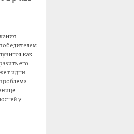
жания
а победителем
лучится как
разить его
ожет идти
 проблема
азнице
ностей у
о