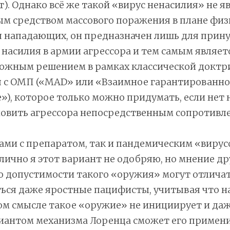
т). Однако всё же такой «вирус ненасилия» не я
м средством массового поражения в плане физ
 нападающих, он предназначен лишь для прин
насилия в армии агрессора и тем самым являет
ожным решением в рамках классической докт
 с ОМП («MAD» или «Взаимное гарантированно
), которое только можно придумать, если нет 
новить агрессора непосредственным сопротивл
ами с препаратом, так и пандемическим «виру
лично я этот вариант не одобряю, но мнение др
 допустимости такого «оружия» могут отличат
ься даже яростные пацифисты, учитывая что н
м смысле такое «оружие» не инициирует и даж
иантом механизма Лоренца сможет его примени