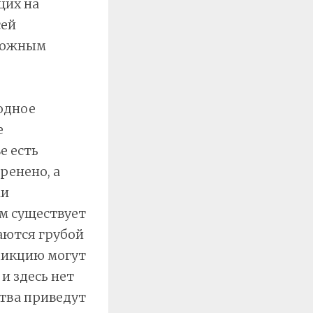
щих на
сей
зможным
одное
е
е есть
ренено, а
ми
м существует
аются грубой
дикцию могут
и здесь нет
тва приведут