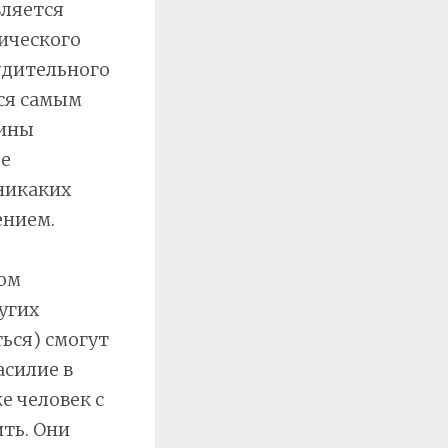
вляется
ического
удительного
ся самым
рины
е
никаких
ением.
сом
угих
ься) смогут
асилие в
е человек с
ть. Они