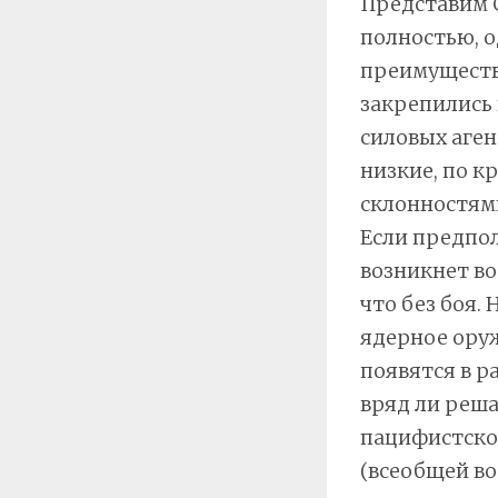
Представим С
полностью, 
преимуществ
закрепились 
силовых аген
низкие, по к
склонностями
Если предпол
возникнет во
что без боя.
ядерное оруж
появятся в р
вряд ли реша
пацифистской
(всеобщей в