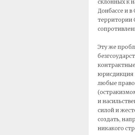
склонных к н
Донбассе и в
территории 
сопротивлени
Эту же проб
безгсоударст
контрактные 
юрисдикция п
любые право
(остракизмом
и насильстве
силой и жес
создать, нап
никакого стр