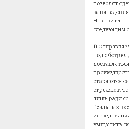
позволят сде
за нападения
Но если кто-
следующим с
1) Отправляе
под обстрел 
доставляться
преимуществе
стараются си
стреляют, то
лишь ради с
Реальных нас
исследовани
выпустить см