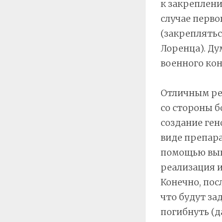
к закреплени
случае перво
(закреплять
Лоренца). Ду
военного ко
Отличным ре
со стороны 
создание ген
виде препара
помощью вып
реализация и
Конечно, пос
что будут за
погибнуть (д