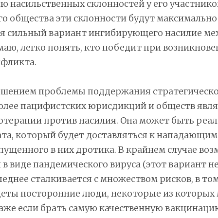
ю насильственных склонностей у его участников,
го общества эти склонности будут максимально
ся сильный вариант ингибирующего насилие ме
маю, легко понять, кто победит при возникнов
нфликта.
шением проблемы поддержания стратегическо
более пацифистских юрисдикций и обществ явля
отерапии против насилия. Она может быть реал
та, который будет доставляться к нападающим 
ущенного в них дротика. В крайнем случае во
 в виде пандемического вируса (этот вариант н
леднее сталкивается с множеством рисков, в том
деты посторонние люди, некоторые из которых 
аже если брать самую качественную вакцинацию,