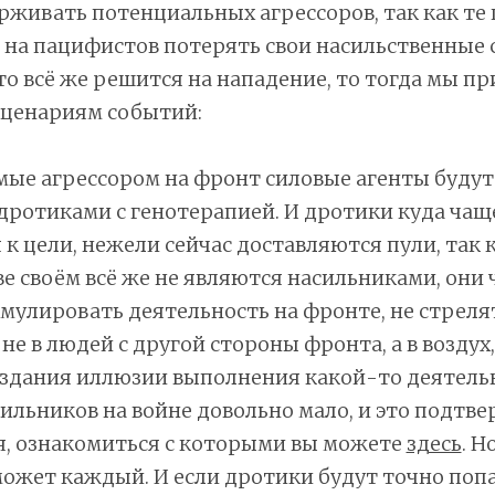
рживать потенциальных агрессоров, так как те 
 на пацифистов потерять свои насильственные 
то всё же решится на нападение, то тогда мы пр
ценариям событий:
мые агрессором на фронт силовые агенты будут
дротиками с генотерапией. И дротики куда чащ
 к цели, нежели сейчас доставляются пули, так 
 своём всё же не являются насильниками, они 
мулировать деятельность на фронте, не стрелять
 не в людей с другой стороны фронта, а в воздух
оздания иллюзии выполнения какой-то деятель
ильников на войне довольно мало, и это подтв
я, ознакомиться с которыми вы можете
здесь
. Н
ожет каждый. И если дротики будут точно попа