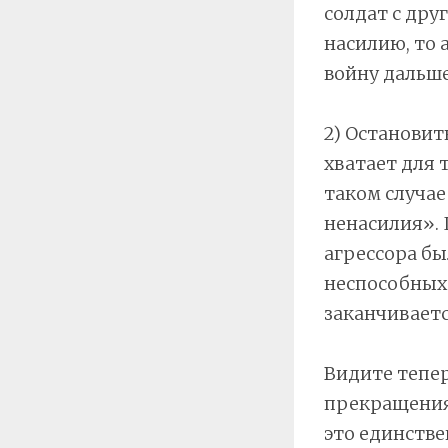
солдат с дру
насилию, то 
войну дальше
2) Остановит
хватает для 
таком случае
ненасилия». 
агрессора бы
неспособных 
заканчиваетс
Видите тепе
прекращения
это единств