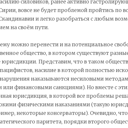
асилию силовиков, ранее активно гастролирую
 Сирии, вовсе не будет проблемой пройтись по в
Скандинавии и легко разобраться с любым во
ем на своём пути.
лему можно перенести и на потенциальное своб
венное общество, в котором существуют разны
юрисдикции. Представим, что в таком обществ
ацифистов, насилие в которой полностью иско
нарушения наказываются несиловыми метода
 или финансовыми санкциями). Но вместе с эти
нная юрисдикция, в которой все проблемы реш
токими физическими наказаниями (такую юрис
ример, некоторые консерваторы). Очевидно, что 
атегического паритета, порядки второго общес