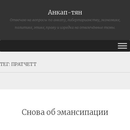
Анкап-тян
Отвечаю на вопросы по анкапу, либертарианству, экономике,
политике, этике, праву и изредка на отвлечённые темы.
ТЕГ:
ПРАТЧЕТТ
Снова об эмансипации