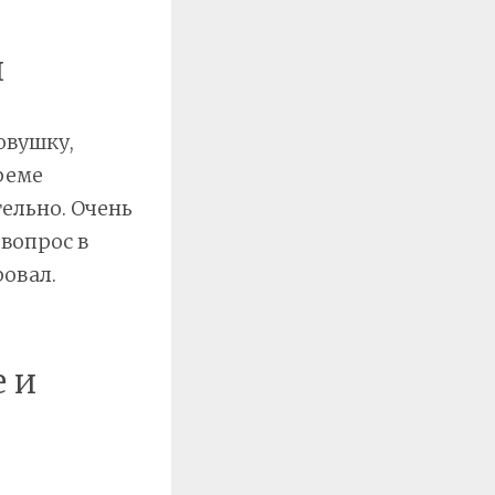
и
овушку,
реме
тельно. Очень
 вопрос в
ровал.
е и