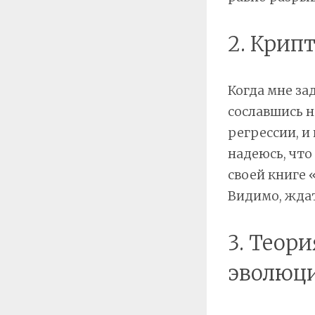
2. Крип
Когда мне зад
сославшись н
регрессии, и
надеюсь, что
своей книге 
Видимо, ждать
3. Теор
эволюци