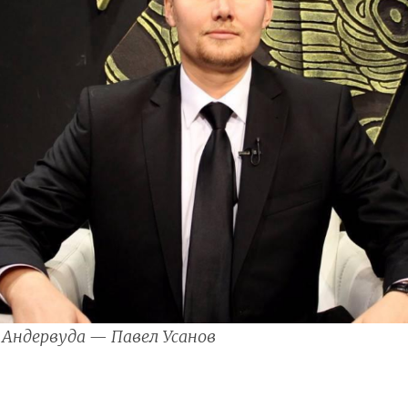
 Андервуда — Павел Усанов