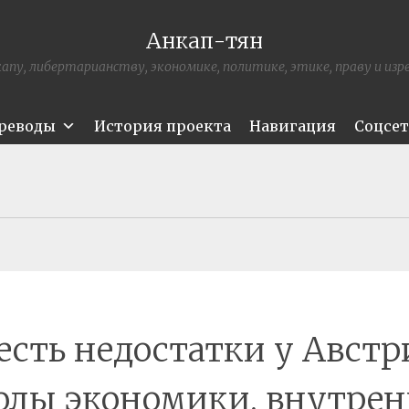
Анкап-тян
апу, либертарианству, экономике, политике, этике, праву и из
ереводы
История проекта
Навигация
Соцсе
есть недостатки у Авст
лы экономики, внутрен