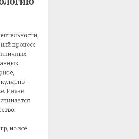
иологию
деятельности,
ный процесс
диничных
танных
рное,
екулярно-
е. Иначе
начинается
ество.
р, но всё