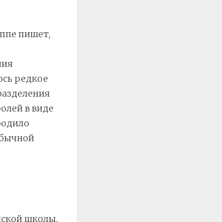
оппе пишет,
ния
ось редкое
разделения
олей в виде
родило
обычной
йской школы,