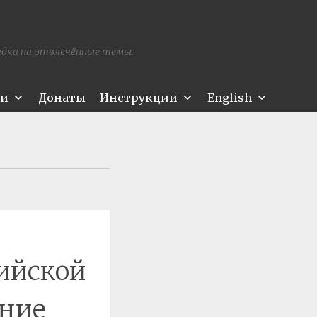
редка на отвлечённые темы.
ти
Донаты
Инструкции
English
рийской
ние