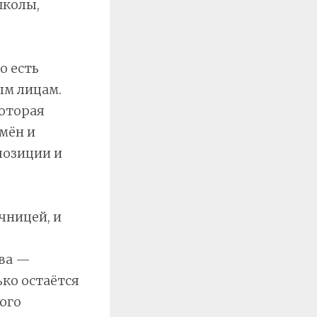
школы,
о есть
ым лицам.
которая
мён и
позиции и
чницей, и
тва —
ько остаётся
ого