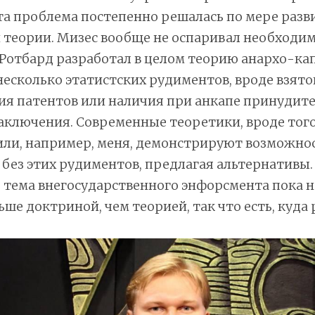
 эта проблема постепенно решалась по мере разв
 теории. Мизес вообще не оспаривал необходи
 Ротбард разработал в целом теорию анархо-ка
несколько этатистских рудиментов, вроде взято
ия патентов или наличия при анкапе принудит
аключения. Современные теоретики, вроде тог
или, например, меня, демонстрируют возможно
и без этих рудиментов, предлагая альтернативы.
, тема внегосударственного энфорсмента пока н
ьше доктриной, чем теорией, так что есть, куда 