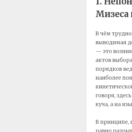
1. Непо
Мизеса 
В чём трудно
выводимая д
— это возни
актов выбора
порядков вед
наиболее пон
кинетическо
говоря, здес
куча, а на я
В принципе, 
равно разрыв