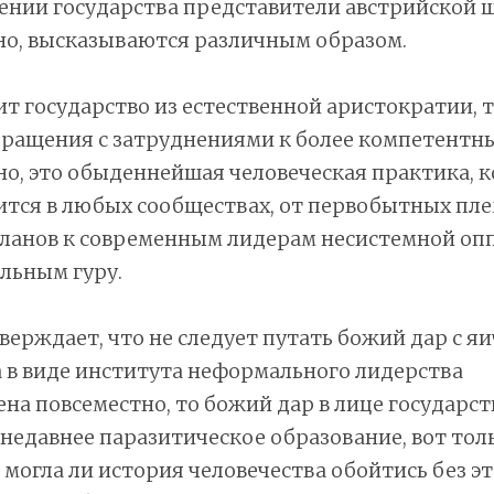
ении государства представители австрийской 
но, высказываются различным образом.
т государство из естественной аристократии, т
бращения с затруднениями к более компетентн
о, это обыденнейшая человеческая практика, 
тся в любых сообществах, от первобытных пле
ланов к современным лидерам несистемной оп
льным гуру.
верждает, что не следует путать божий дар с яи
 в виде института неформального лидерства
на повсеместно, то божий дар в лице государс
недавнее паразитическое образование, вот тол
могла ли история человечества обойтись без эт