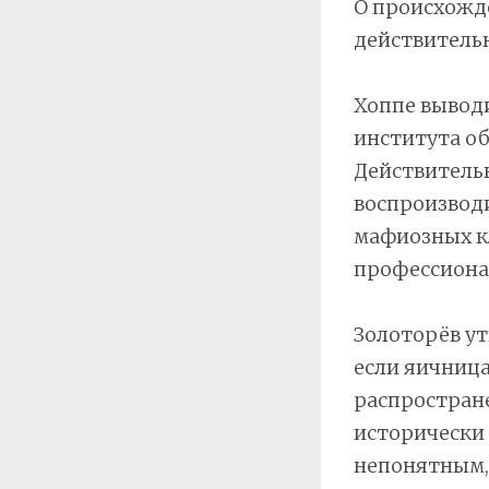
О происхожд
действитель
Хоппе выводи
института о
Действительн
воспроизводи
мафиозных к
профессиона
Золоторёв ут
если яичница
распростране
исторически 
непонятным, 