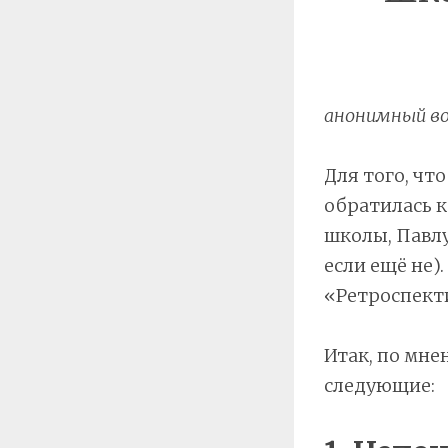
анонимный во
Для того, чт
обратилась к
школы, Павлу
если ещё не)
«Ретроспект
Итак, по мне
следующие: