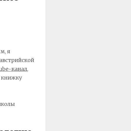
м, я
 австрийской
ube-канал
,
ю книжку
школы