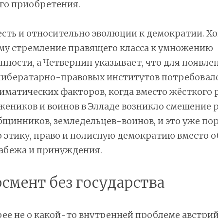
го приобретения.
есть и относительно эволюции к демократии. Х
ому стремление правящего класса к умножению
нности, а Четвернин указывает, что для появле
либератарно-правовых институтов потребовал
иматических факторов, когда вместо жёсткого 
жеников и воинов в Элладе возникло смешение р
щинников, земледельцев-воинов, и это уже по
 этику, право и полисную демократию вместо 
абежа и принуждения.
рсмент без государства
рее не о какой-то внутренней проблеме австри