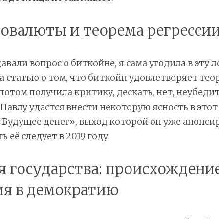
товалюты и теорема регресси
авали вопрос о биткойне, я сама угодила в эту л
а статью о том, что биткойн удовлетворяет тео
 потом получила критику, дескать, нет, неубеди
 Павлу удастся внести некоторую ясность в этот
«Будущее денег», выход которой он уже анонси
 её следует в 2019 году.
ия государства: происхождени
я в демократию