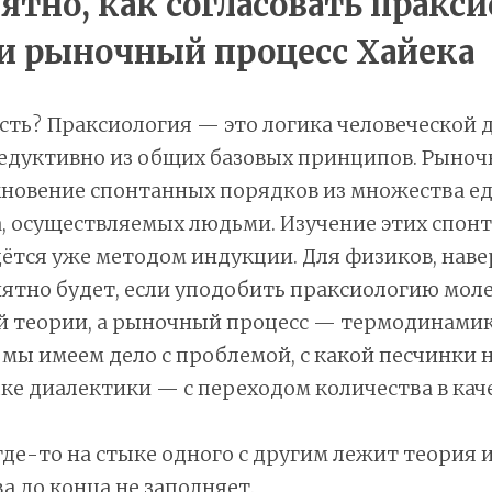
нятно, как согласовать пракс
и рыночный процесс Хайека
сть? Праксиология — это логика человеческой 
едуктивно из общих базовых принципов. Рыноч
кновение спонтанных порядков из множества е
, осуществляемых людьми. Изучение этих спон
ётся уже методом индукции. Для физиков, наве
ятно будет, если уподобить праксиологию мол
й теории, а рыночный процесс — термодинамик
ь мы имеем дело с проблемой, с какой песчинки 
зыке диалектики — с переходом количества в кач
где-то на стыке одного с другим лежит теория иг
а до конца не заполняет.