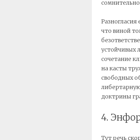
сомнительно
Разногласия 
что виной т
безответстве
устойчивых 
сочетание кл
на касты тру
свободных об
либертарную
доктрины гр
4. Энфо
Тут речь ско