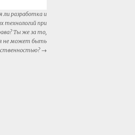
я ли разработка и
х технологий при
ва? Ты же за то,
я не может быть
бственностью?
→