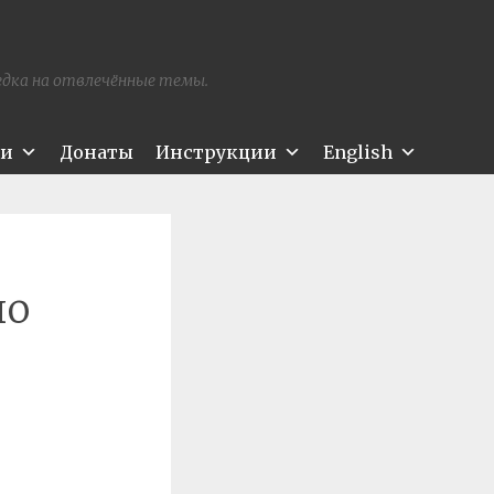
редка на отвлечённые темы.
ти
Донаты
Инструкции
English
но