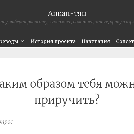
Анкап-тян
апу, либертарианству, экономике, политике, этике, праву и из
ереводы
История проекта
Навигация
Соцсе
аким образом тебя мож
приручить?
опрос