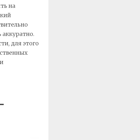
ть на
ткий
твительно
ь аккуратно.
ти, для этого
бственных
 и