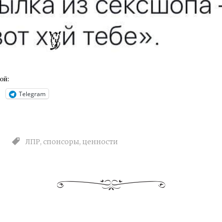
ой:
Telegram
ЛПР
,
спонсоры
,
ценности