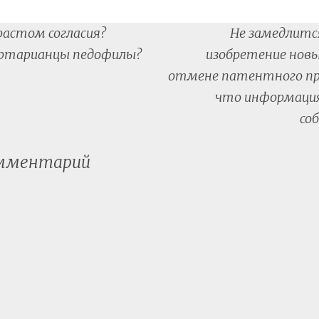
растом согласия?
Не замедлитс
tion
ертарианцы педофилы?
изобретение новы
отмене патентного пра
что информаци
со
омментарий