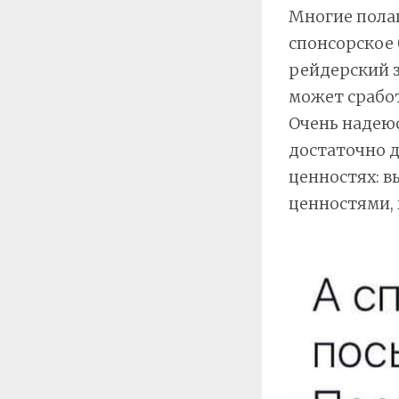
Многие полаг
спонсорское 
рейдерский з
может сработ
Очень надеюс
достаточно д
ценностях: 
ценностями, 