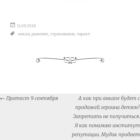
11.09.2018
анкап
,
рыночек
,
страхование
,
теракт
Post
←
Протест 9 сентября
А как при анкапе будет с
navigation
продажей героина детям?
Запретить не получиться.
Я как понимаю институт
репутации. Мудак продает