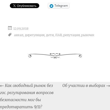
Telegram
12.09.2018
анкап
,
дерегуляция
,
дети
,
ПАВ
,
репутация
,
рыночек
Post
←
Как свободный рынок без
Об участии в выборах
→
navigation
гос. регулирования вопросов
безопасности мог бы
предотвратить 9/11?