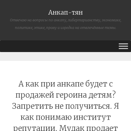
Анкап-тян
Отвечаю на вопросы по анкапу, либертарианству, экономике,
политике, этике, праву и изредка на отвлечённые темы.
А как при анкапе будет с
продажей героина детям?
Запретить не получиться. Я
как понимаю институт
репутации. Мудак продает