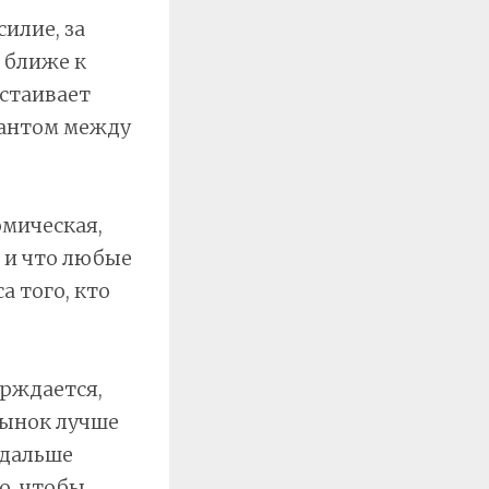
илие, за
о ближе к
тстаивает
иантом между
омическая,
, и что любые
а того, кто
рждается,
рынок лучше
 дальше
о, чтобы