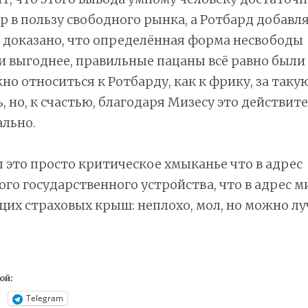
р в пользу свободного рынка, а Ротбард добавля
 доказано, что определённая форма несвободы
 выгоднее, правильные пацаны всё равно были 
но относиться к Ротбарду, как к фрику, за таку
, но, к счастью, благодаря Мизесу это действит
льно.
п это просто критическое хмыканье что в адрес
го государственного устройства, что в адрес м
х страховых крыш: неплохо, мол, но можно лу
ой:
Telegram