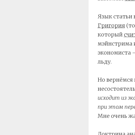
Язык статьи 
Григория
(то
который
счи
мэйнстрима и
экономиста —
льду.
Но вернёмся 
несостоятель
исходит из э
при этом пер
Мне очень жал
Доктрина ан