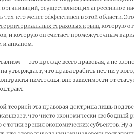
организаций, осуществляющих агрессивное нас
ь тех, кто менее эффективен в этой области. Эт
стерриториальных страховых крыш
, которую о
нов, и которую он считает промежуточным вар
 и анкапом.
ализм — это прежде всего правовая, а не экон
она утверждает, что права грабить нет ни у кого
онтракты ничтожны, вне зависимости от статус
онтракт.
ой теорией эта правовая доктрина лишь подтве
казывает, что чисто экономически свободный 
 с точки зрения экономических субъектов. Ну а
т, что этого вывода умному человеку достаточн