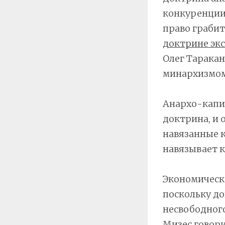
конкуренции 
право грабит
доктрине эк
Олег Тарака
минархизмом
Анархо-капит
доктрина, и 
навязанные к
навязывает к
Экономическ
поскольку до
несвободного
Мизес говори