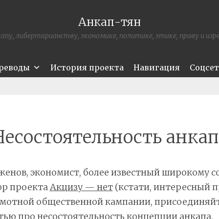
Анкап-тян
апу, либертарианству, экономике, политике, этике, праву и из
ереводы
История проекта
Навигация
Соцсе
Несостоятельность анкап
женов, экономист, более известный широкому с
ор проекта
Акцизу — нет
(кстати, интересный 
амотной общественной кампании, присоединяйт
тью про несостоятельность концепции анкапа
.