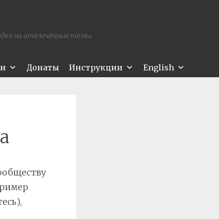
редка на отвлечённые темы.
ти
Донаты
Инструкции
English
а
ообществу
пример
есь),