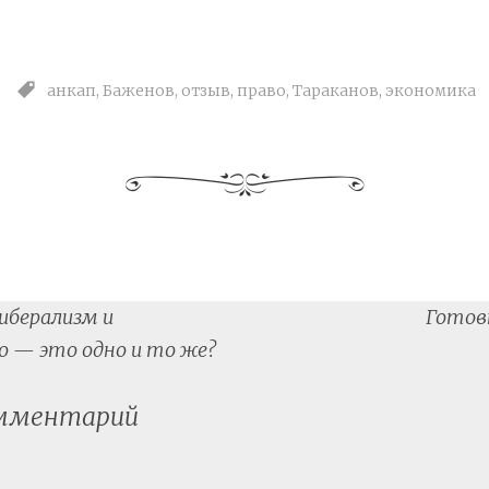
анкап
,
Баженов
,
отзыв
,
право
,
Тараканов
,
экономика
иберализм и
Готов
tion
 — это одно и то же?
омментарий