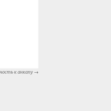
ность к анкапу
→