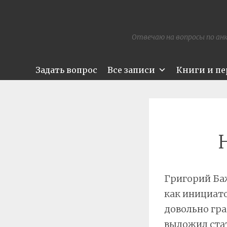
Отвечаю на вопросы по анк
Задать вопрос
Все записи
Книги и п
Григорий Ба
как инициат
довольно гр
выложил
ста