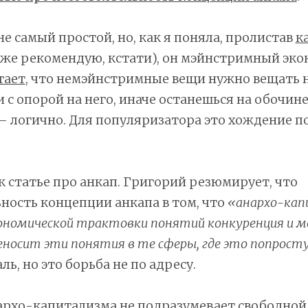
не самый простой, но, как я поняла, пролистав
к
же рекомендую, кстати), он мэйнстримный эко
тает
, что немэйнстримные вещи нужно вещать 
 с опорой на него, иначе останешься на обочине
 логично. Для популяризатора это хождение п
к статье про анкап. Григорий резюмирует, что
ность концепции анкапа в том, что
«анархо-ка
кономической трактовки понятий конкуренция и м
еносит эти понятия в те сферы, где это попрост
ь, но это борьба не по адресу.
архо-капитализма не подразумевает свободной