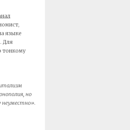
анал
номист,
на языке
. Для
о тонкому
питализм
онополия, но
у неуместно»
.