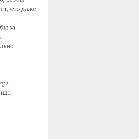
ет, что даже
бы за
ю
ельно
ира
чше.