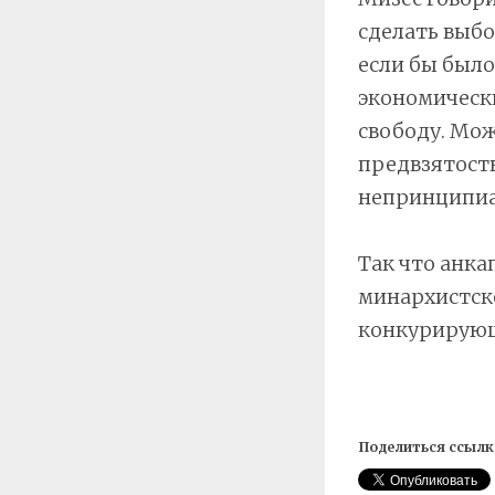
сделать выбо
если бы было
экономически
свободу. Мож
предвзятость
непринципиа
Так что анка
минархистско
конкурирующи
Поделиться ссылк