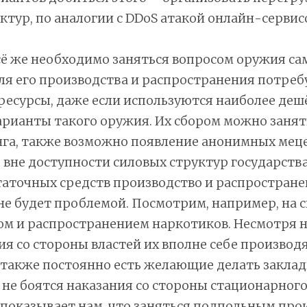
ктур, по аналогии с DDoS атакой онлайн-сервис
сё же необходимо заняться вопросом оружия с
ля его производства и распространения потре
есурсы, даже если используются наиболее деш
рианты такого оружия. Их сбором можно занят
га, также возможно появление анонимных меце
вне доступности силовых структур государства
таточных средств производство и распростране
е будет проблемой. Посмотрим, например, на 
ом и распространением наркотиков. Несмотря 
я со стороны властей их вполне себе производя
 также постоянно есть желающие делать заклад
не боятся наказания со стороны стационарного
показывает нам, что заняться подпольным про