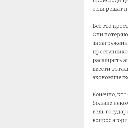
происходящих
если решат н
Всё это прос
Они потеряю
за загруженн
преступников
расширять а
ввести тотал
экономическ
Конечно, кто
больше неком
ведь государ
вопрос агори