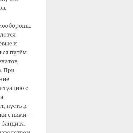
ов.
амообороны.
буются
ёвые и
ься путём
натов,
. При
ние
ситуацию с
на
т, пусть и
ки с ними –
 бандита.
изводством