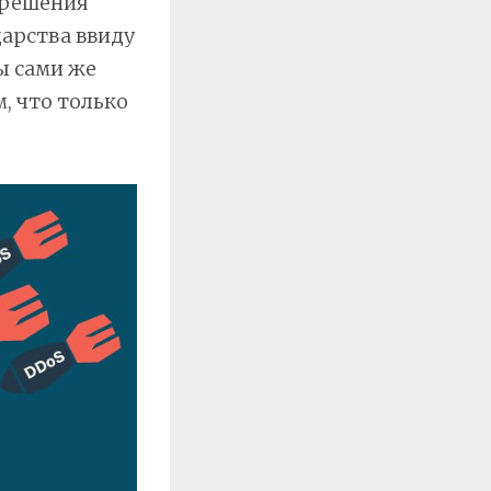
 решения
дарства ввиду
ы сами же
 что только