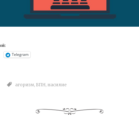
ой:
Telegram
агоризм
,
БПН
,
насилие