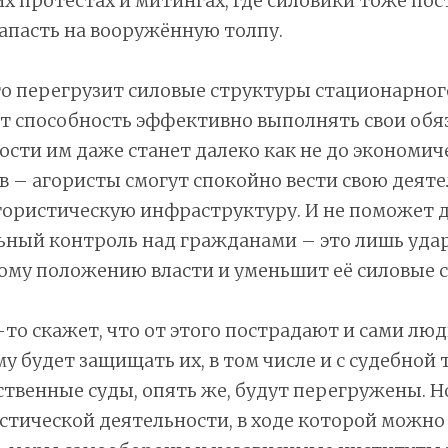
 протестах и митингах, где силовики тоже пос
апасть на вооружённую толпу.
то перегрузит силовые структуры стационарног
т способность эффективно выполнять свои обяз
ости им даже станет далеко как не до экономич
 – агористы смогут спокойно вести свою деяте
гористическую инфраструктуру. И не поможет 
ьный контроль над гражданами – это лишь уда
ому положению власти и уменьшит её силовые с
-то скажет, что от этого пострадают и сами люди
у будет защищать их, в том числе и с судебной 
ственные суды, опять же, будут перегружены. Н
стической деятельности, в ходе которой можно