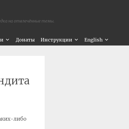
редка на отвлечённые темы.
ти
Донаты
Инструкции
English
андита
аких-либо