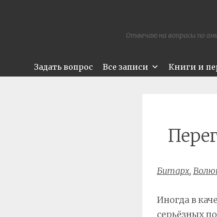
Отвечаю на вопросы по анк
Задать вопрос
Все записи
Книги и п
Перег
Битарх
,
Волю
Иногда в кач
серьёзных п