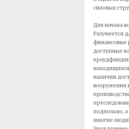
силовых стру
Для начала в
Разумеется д
финансовые р
доступные ва
краудфандин
находящихся 
наличии дос
вооружения н
производств
преследовани
подпольно, а
многие люди 
Этот пример 