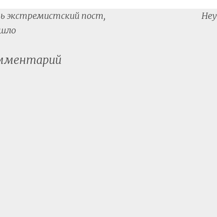
ь экстремистский пост,
Неу
tion
ышло
омментарий