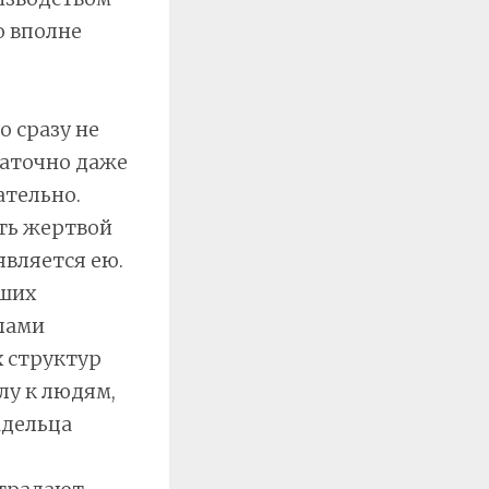
о вполне
 сразу не
таточно даже
ательно.
ать жертвой
является ею.
бших
лами
х структур
лу к людям,
адельца