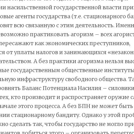
и насильственной государственной власти при
ловые агенты государства (т.е. стационарного б
овят всю связанную с этим деятельность. Именн
евозможно практиковать агоризм – всех агорис
пересажают как экономических преступников,
я от уплаты налогов и занимающихся «незако
ельством. А без практики агоризма нельзя вы
ные государственным общественные институты,
льную инфраструктуру свободного общества. Та
ровнять Баланс Потенциала Насилия – силовики
тех, кто производит и распространяет оружие
начале этого процесса. А без БПН не может быть 
ии стационарному бандиту. Однако у этой про
но сделать так, чтобы государство не могло пр
риантов добиться этого – организовать перегру