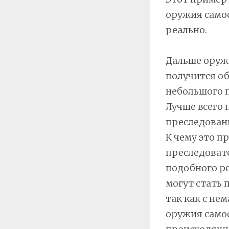
оружия само
реально.
Дальше оружи
получится об
небольшого п
Лучше всего 
преследовани
К чему это п
преследовате
подобного ро
могут стать 
так как с не
оружия самоо