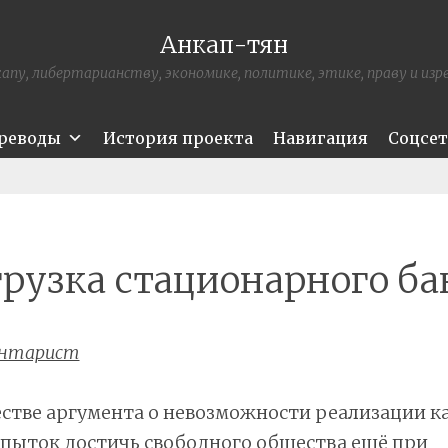
Анкап-тян
апу, либертарианству, экономике, политике, этике, праву и из
ереводы
История проекта
Навигация
Соцсе
рузка стационарного б
нтарист
естве аргумента о невозможности реализации к
опыток достичь свободного общества ещё при