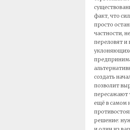
существовани
факт, что си
просто остан
частности, н
переловят и 
уклоняющихс
предпринимат
альтернатив
создать нача
позволит вы
пересажают 
ещё в самом 
противостоян
решение: нуж
и один из ва