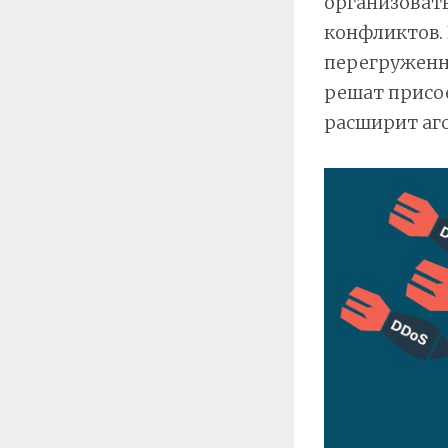
организоват
конфликтов. 
перегруженно
решат присо
расширит аг