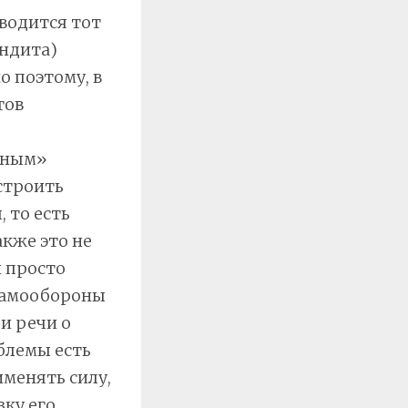
водится тот
андита)
о поэтому, в
тов
нным»
строить
 то есть
кже это не
 просто
 самообороны
и речи о
блемы есть
именять силу,
зку его