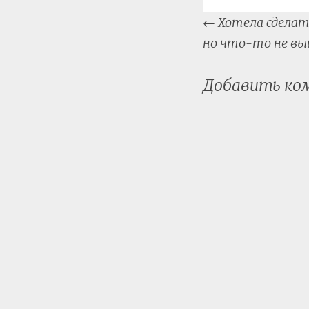
Post
←
Хотела сделат
naviga
но что-то не в
Добавить к