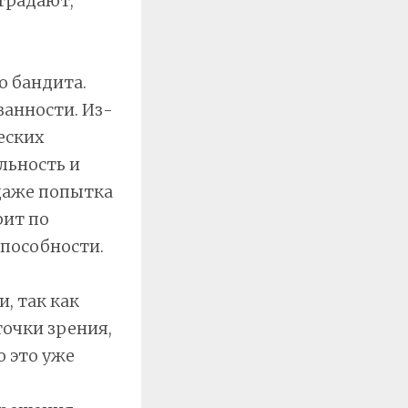
традают,
о бандита.
анности. Из-
еских
льность и
даже попытка
рит по
пособности.
, так как
точки зрения,
о это уже