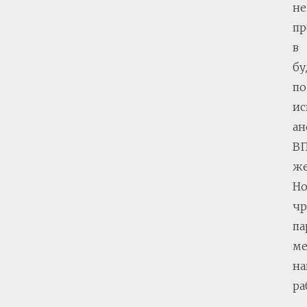
не
пр
в
б
по
ис
ан
В
же
Н
чр
па
ме
н
ра