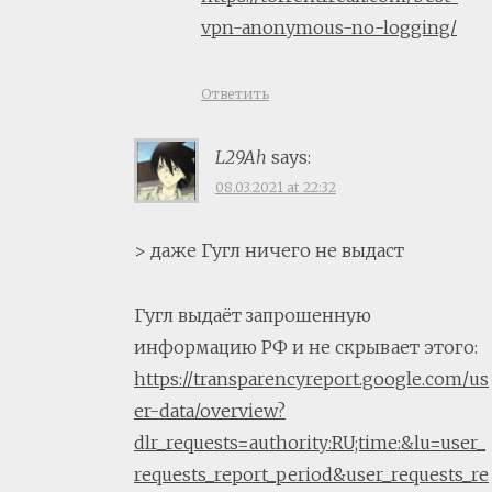
vpn-anonymous-no-logging/
Ответить
L29Ah
says:
08.03.2021 at 22:32
> даже Гугл ничего не выдаст
Гугл выдаёт запрошенную
информацию РФ и не скрывает этого:
https://transparencyreport.google.com/us
er-data/overview?
dlr_requests=authority:RU;time:&lu=user_
requests_report_period&user_requests_re