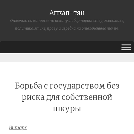
Анкап-тян
Отвечаю на вопросы по анкапу, либертарианству, экономике,
политике, этике, праву и изредка на отвлечённые темы.
Борьба с государством без
риска для собственной
шкуры
Битарх