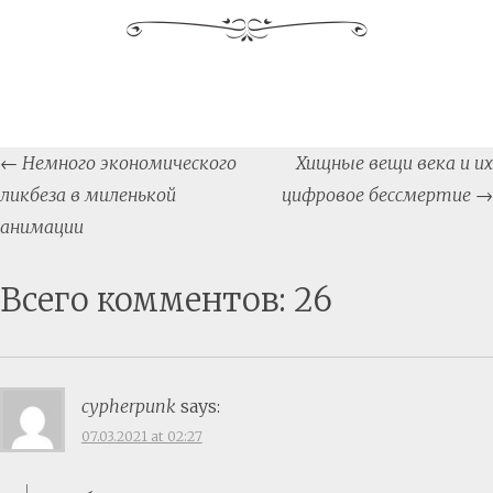
Post
←
Немного экономического
Хищные вещи века и их
navigation
ликбеза в миленькой
цифровое бессмертие
→
анимации
Всего комментов: 26
cypherpunk
says:
07.03.2021 at 02:27