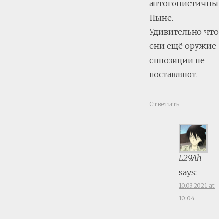
антогонистичны
Пыне.
Удивительно что
они ещё оружие
оппозиции не
поставляют.
Ответить
L29Ah
says:
10.03.2021 at
10:04