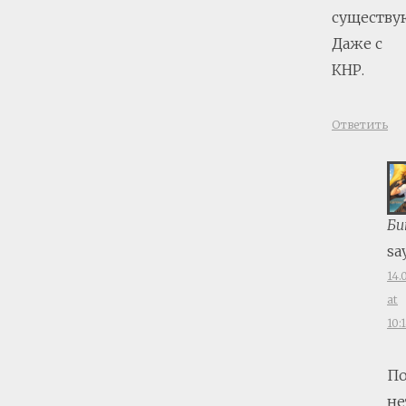
существу
Даже с
КНР.
Ответить
Би
sa
14.
at
10:
По
не