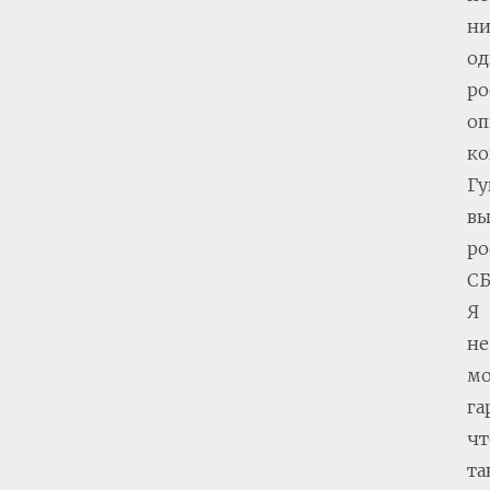
н
од
ро
оп
ко
Гу
вы
ро
СБ
Я
не
мо
га
чт
та