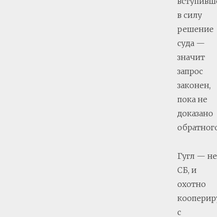
вступивш
в силу
решение
суда —
значит
запрос
законен,
пока не
доказано
обратного
Гугл — не
СБ, и
охотно
кооперир
с