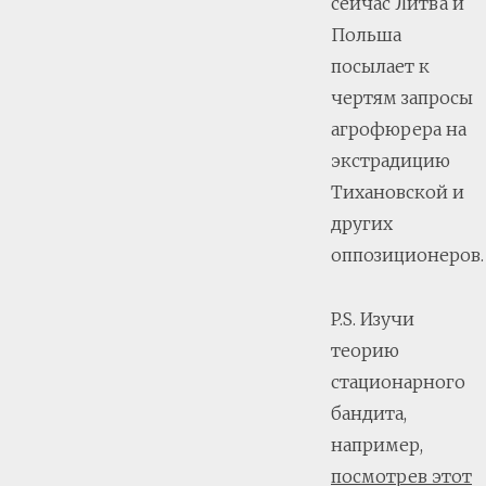
сейчас Литва и
Польша
посылает к
чертям запросы
агрофюрера на
экстрадицию
Тихановской и
других
оппозиционеров.
P.S. Изучи
теорию
стационарного
бандита,
например,
посмотрев этот