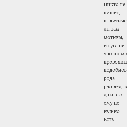
Никто не
пишет,
политиче
ли там
мотивы,
и гугл не
уполном
проводит
подобног
рода
расследов
да и это
ему не
нужно.
Есть