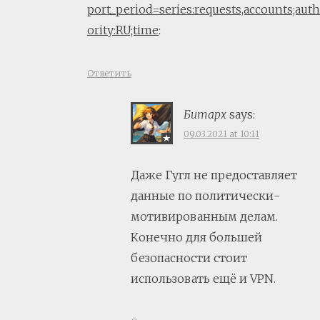
port_period=series:requests,accounts;auth
ority:RU;time
:
Ответить
Битарх
says:
09.03.2021 at 10:11
Даже Гугл не предоставляет
данные по политически-
мотивированным делам.
Конечно для большей
безопасности стоит
использовать ещё и VPN.