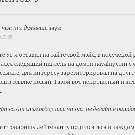
, чем ты думаешь
says:
t 01:37
те УГ я оставил на сайте свой мэйл, в полученой 
зался следящий пиксель на домен navalny.com с
 ссылке, для интересу зарегистрировал на друго
хэш в ссылке новый. Такой вот непрошеный и а
….
йтесь на спамосборники чтолэ, не делайте ошибок
ает товарищу лейтенанту подписаться в каждом