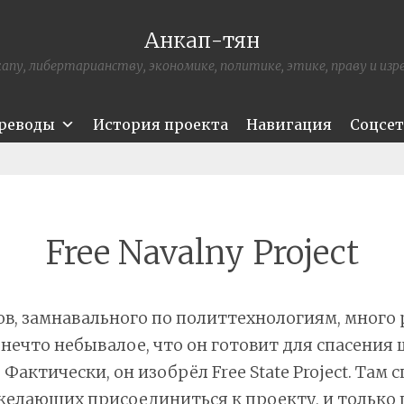
Анкап-тян
апу, либертарианству, экономике, политике, этике, праву и из
ереводы
История проекта
Навигация
Соцсе
Free Navalny Project
в, замнавального по политтехнологиям, много 
нечто небывалое, что он готовит для спасения ш
. Фактически, он изобрёл Free State Project. Там 
елающих присоединиться к проекту, и только п