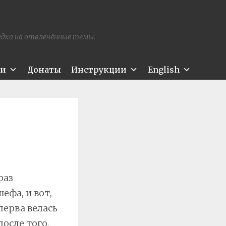
редка на отвлечённые темы.
ти
Донаты
Инструкции
English
раз
ефа, и вот,
сперва велась
осле того,