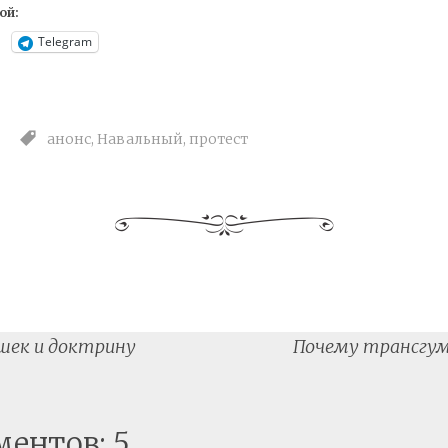
ой:
Telegram
анонс
,
Навальный
,
протест
шек и доктрину
Почему трансгум
tion
ментов: 5