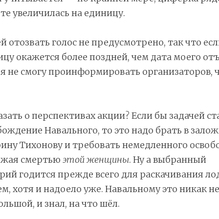
те увеличилась на единицу.
 отозвать голос не предусмотрено, так что есл
ицу окажется более поздней, чем дата моего отъ
я не смогу проинформировать организаторов, 
казать о перспективах акции? Если бы задачей ст
ождение Навального, то это надо брать в зало
рину Тихонову и требовать немедленного осво
рожая смертью
этой женщины
. Ну а выбранный
ий годится прежде всего для раскачивания лодк
м, хотя и надоело уже. Навальному это никак н
льшой, и знал, на что шёл.