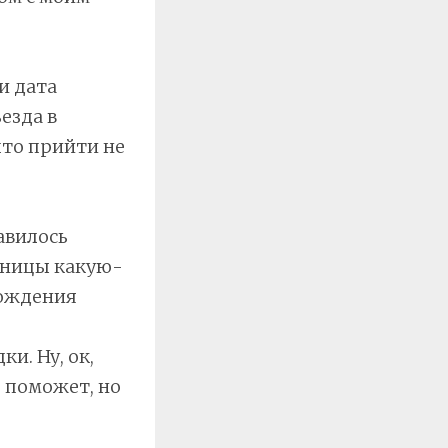
и дата
езда в
что прийти не
авилось
жницы какую-
бождения
и. Ну, ок,
е поможет, но