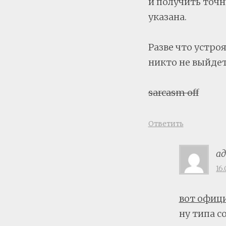
и получить точн
указана.
Разве что устро
никто не выйдет,
sarcasm off
Ответить
а
16.
вот офиц
ну типа с