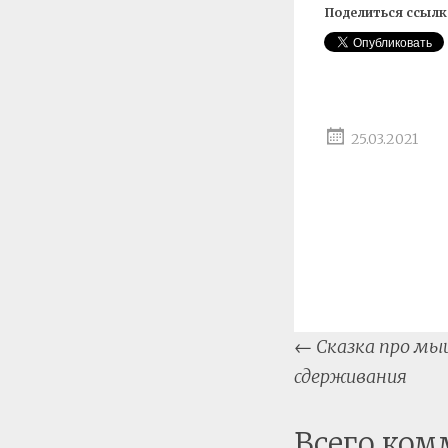
Поделиться ссылк
25.03.2021
Post
←
Сказка про мы
naviga
сдерживания
Всего ком