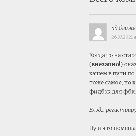
ад ближе
26.03.2021 a
Когда то на стар
(
внезапно!
) ока
хэшем в пути по
тоже самое, но 
фидбэк для фбк
Блэд… регистриру
Ну и что помеш