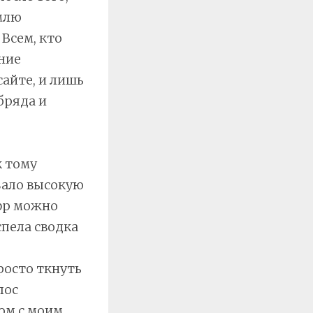
млю
 Всем, кто
ние
сайте, и лишь
бряда и
к тому
авало высокую
фр можно
спела сводка
росто ткнуть
лос
ом с моим