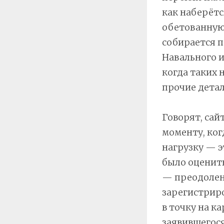
как наберёт
обетованную,
собирается 
Навального и
когда таких 
прочие детал
Говорят, сай
моменту, ког
нагрузку — 
было оценить
— преодолена
зарегистриро
в точку на к
заявившегося