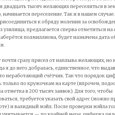
ся двадцать тысяч желающих переселиться в зе
 начинается переселение. Так и в нашем случае.
присоединиться к обряду моления за освобожде
з узилища, предлагается сперва отметиться на 
наберётся полмиллиона, будет назначена дата о
и.
т почти сразу присел от наплыва желающих, но 
да я до него добралась, единственное, что выд
это неработающий счётчик. Так что порядок ци
 только по кружочкам на карте (впрочем, подо
 отметка в 200 тысяч заявок). Для того, чтобы
ваться, требуется указать свой адрес (можно п
арте) и валидный мэйл. После проверки мэйла го
 учитывается — по крайней мере, циферка ряд