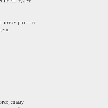
енность будет
а потом раз — и
день.
ничо, спаму