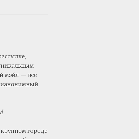
рассылке,
 уникальным
й мэйл — все
нтианонимный
!
 крупном городе