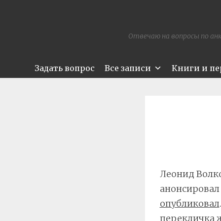
Отвечаю на вопросы по анк
Задать вопрос
Все записи
Книги и п
Леонид Волко
анонсировал 
опубликовал
перекличка ж