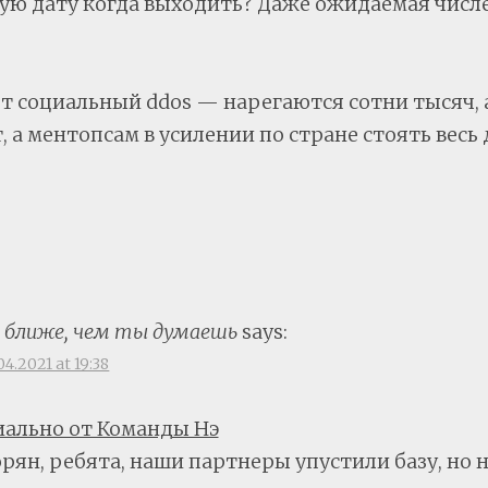
ую дату когда выходить? Даже ожидаемая числ
ят социальный ddos — нарегаются сотни тысяч, 
 а ментопсам в усилении по стране стоять весь 
д ближе, чем ты думаешь
says:
04.2021 at 19:38
иально от Команды Нэ
орян, ребята, наши партнеры упустили базу, но 