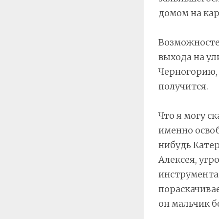
домом на кар
Возможностей
выхода на ул
Черногорию, 
получится.
Что я могу с
именно освоб
нибудь Кате
Алексея, уг
инструментар
пораскачивае
он мальчик бо