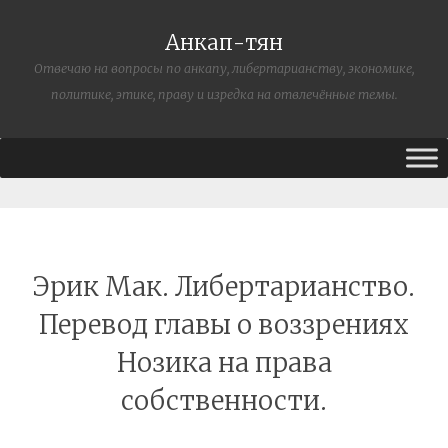
Анкап-тян
Отвечаю на вопросы по анкапу, либертарианству, экономике,
политике, этике, праву и изредка на отвлечённые темы.
Эрик Мак. Либертарианство.
Перевод главы о воззрениях
Нозика на права
собственности.