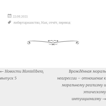
22.08.2021
либертарианство
,
Мак
,
отчёт
,
перевод
Post
←
Новости Montelibero,
Врождённая мораль
navigation
выпуск 5
неагрессии – отношение к
моральному реализму и
этическому
интуиционизму
→