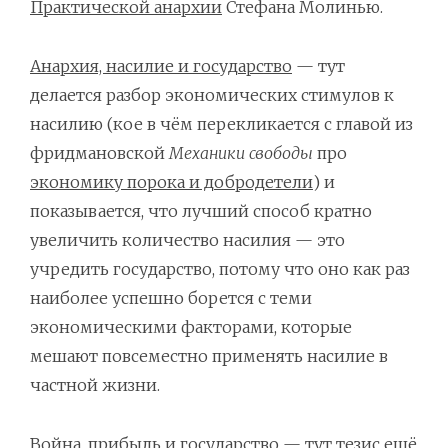
Практической анархии
Стефана Молинью.
Анархия, насилие и государство
— тут
делается разбор экономических стимулов к
насилию (кое в чём перекликается с главой из
фридмановской
Механики свободы
про
экономику порока и добродетели
) и
показывается, что лучший способ кратно
увеличить количество насилия — это
учредить государство, потому что оно как раз
наиболее успешно борется с теми
экономическими факторами, которые
мешают повсеместно применять насилие в
частной жизни.
Война, прибыль и государство
— тут тезис ещё