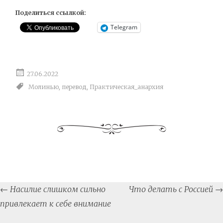
Поделиться ссылкой:
Telegram
27.06.2022
Молинью
,
перевод
,
Практическая_анархия
Post
←
Насилие слишком сильно
Что делать с Россией
→
navigation
привлекает к себе внимание