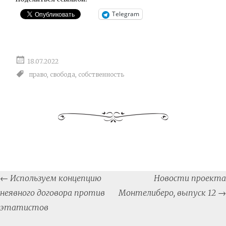
Telegram
18.07.2022
право
,
свобода
,
собственность
Post
←
Используем концепцию
Новости проекта
navigation
неявного договора против
Монтелиберо, выпуск 12
→
этатистов