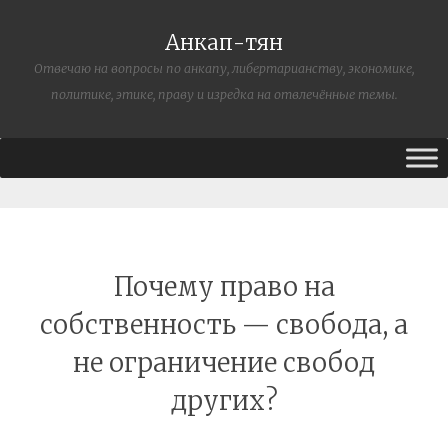
Анкап-тян
Отвечаю на вопросы по анкапу, либертарианству, экономике,
политике, этике, праву и изредка на отвлечённые темы.
Почему право на
собственность — свобода, а
не ограничение свобод
других?