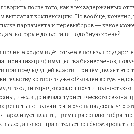
говорить после того, как всех задержанных отпу
м выплатят компенсацию. Но вообще, конечно, 
спуска парламента и перевыборов — какое мож
одам, которые допустили подобную хрень?
 полным ходом идёт отъём в пользу государств
национализация) имущества бизнесменов, полу
и при предыдущей власти. Причём делает это 
вительству которого уже объявлен вотум недов
му, что один город оказался почти полностью о
раны, и если до начала туристического сезона п
а решить не получится, я очень надеюсь, что эт
 парализует власть, премьера сошлют обратно 
м вылез, а новое правительство сформировать 