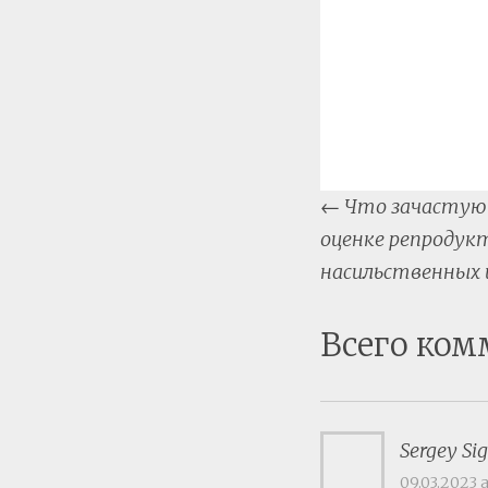
Post
←
Что зачастую 
naviga
оценке репродукт
насильственных 
Всего ком
Sergey Si
09.03.2023 a