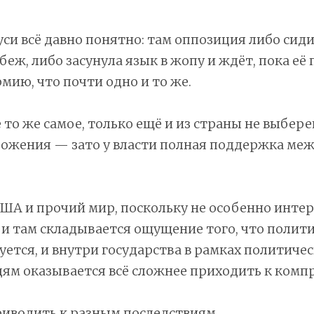
уси всё давно понятно: там оппозиция либо сиди
убеж, либо засунула язык в жопу и ждёт, пока её
рмию, что почти одно и то же.
ё то же самое, только ещё и из страны не выбере
ложения — зато у власти полная поддержка ме
США и прочий мир, поскольку не особенно инте
 и там складывается ощущение того, что полит
ется, и внутри государства в рамках политиче
ям оказывается всё сложнее приходить к комп
риводить к разным последствиям.