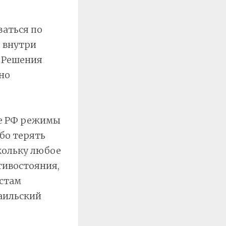
ваться по
 внутри
. Решения
но
де РФ режимы
ибо терять
кольку любое
тивостояния,
естам
аильский