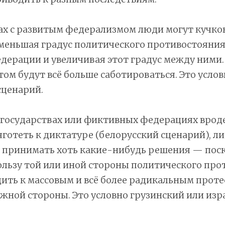
ах с развитым федерализмом люди могут кучко
уменьшая градус политического противостояния
дерации и увеличивая этот градус между ними
том будут всё больше саботироваться. Это услов
сценарий.
 государствах или фиктивных федерациях вро
яготеть к диктатуре (белорусский сценарий), л
 принимать хоть какие-нибудь решения — пос
ользу той или иной стороны политического про
ить к массовым и всё более радикальным прот
жной стороны. Это условно грузинский или изр