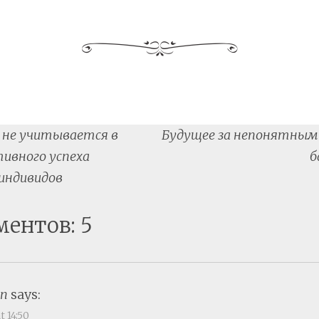
не учитывается в
Будущее за непонятным
tion
ивного успеха
б
индивидов
ментов: 5
gn
says:
t 14:50