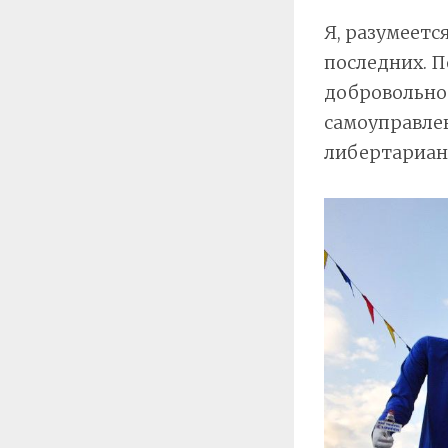
Я, разумеетс
последних. П
добровольно 
самоуправле
либертариан