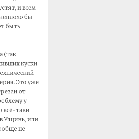
стят, и всем
неплохо бы
ет быть
а (так
чивших куски
технический
ерия. Это уже
трезан от
роблему у
о всё-таки
в Улцинь, или
вообще не