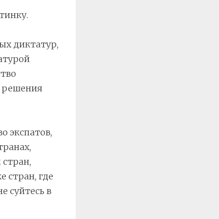
тинку.
ых диктатур,
атурой
ство
е решения
о экспатов,
транах,
 стран,
 стран, где
е суйтесь в