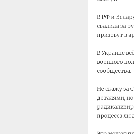
В РФ и Белар
свалила за р
призовут в а
В Украине вс
военного по
сообщества.
Не скажу за 
деталями, но
радикализиру
процесса люд
Это может п