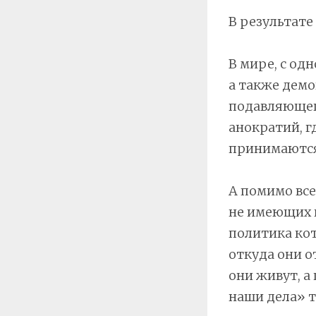
В результате
В мире, с од
а также дем
подавляющег
анократий, г
принимаются 
А помимо все
не имеющих н
политика кот
откуда они о
они живут, а
наши дела» т