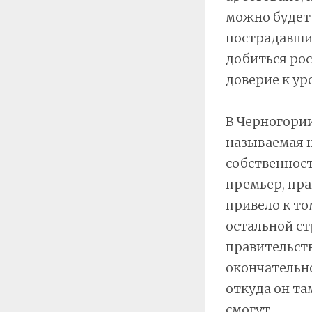
можно будет 
пострадавши
добиться ро
доверие к ур
В Черногории
называемая 
собственност
премьер, пра
привело к то
остальной ст
правительств
окончательно
откуда он та
смогут.