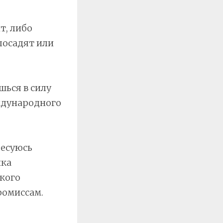
т, либо
 посадят или
шься в силу
ждународного
ресуюсь
ика
ского
ромиссам.