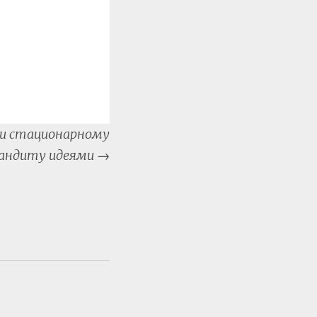
и стационарному
андиту идеями
→