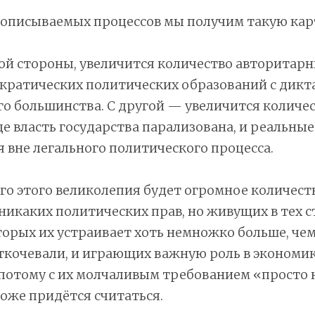
 описываемых процессов мы получим такую кар
ной стороны, увеличится количество авторитарн
ократических политических образований с дикт
о большинства. С другой — увеличится количе
де власть государства парализована, и реальны
вне легального политического процесса.
го этого великолепия будет огромное количеств
икаких политических прав, но живущих в тех с
орых их устраивает хоть немножко больше, чем
ткочевали, и играющих важную роль в экономике
 потому с их молчаливым требованием «просто н
оже придётся считаться.