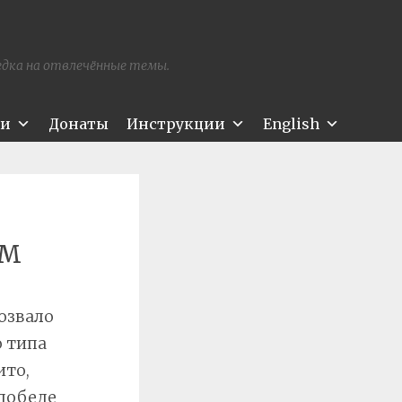
редка на отвлечённые темы.
ти
Донаты
Инструкции
English
ём
озвало
о типа
ито,
 победе