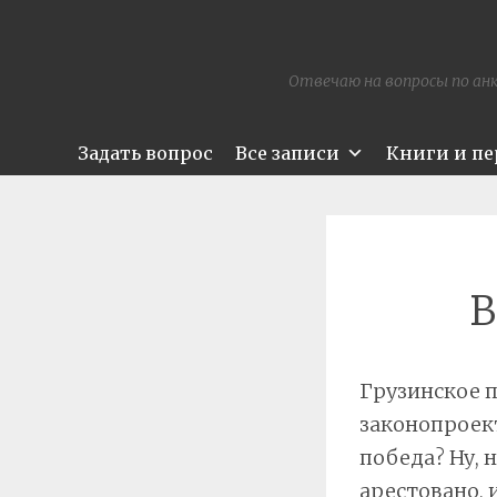
Отвечаю на вопросы по анк
Задать вопрос
Все записи
Книги и п
В
Грузинское п
законопроект
победа? Ну, 
арестовано, 