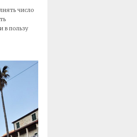
олнять число
сть
и в пользу