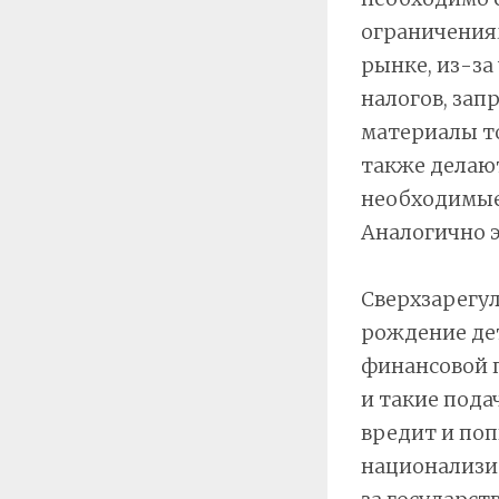
ограничения
рынке, из-за
налогов, зап
материалы то
также делают
необходимые
Аналогично э
Сверхзарегу
рождение дет
финансовой п
и такие пода
вредит и поп
национализи