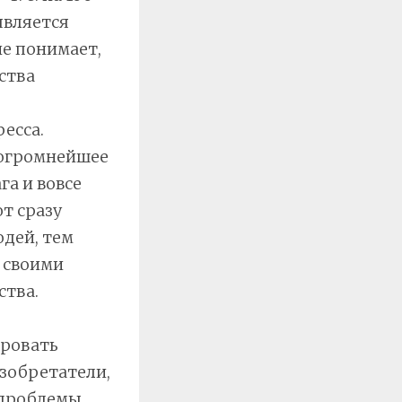
является
не понимает,
ства
есса.
 огромнейшее
га и вовсе
т сразу
дей, тем
 своими
ства.
ировать
зобретатели,
 проблемы