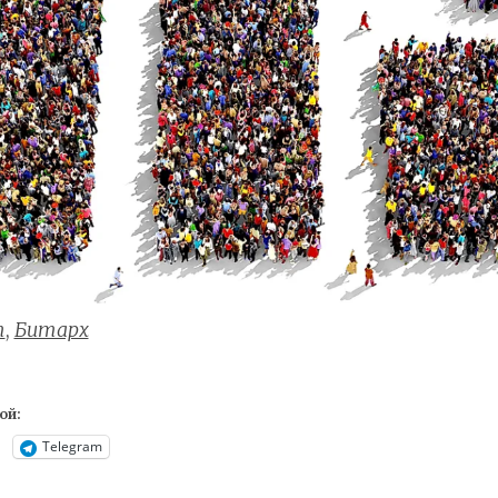
т
,
Битарх
ой:
Telegram