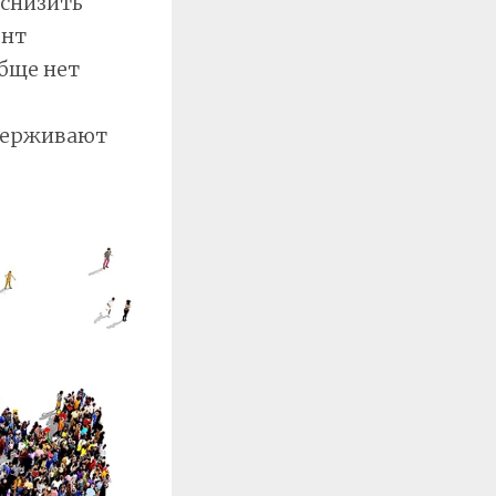
 снизить
ент
бще нет
ддерживают