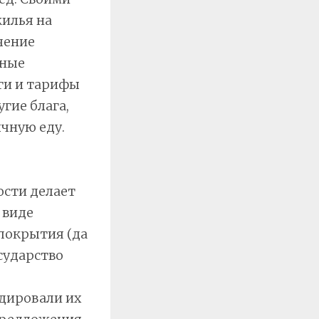
илья на
чение
ьные
оги и тарифы
гие блага,
чную еду.
ости делает
 виде
покрытия (да
сударство
дировали их