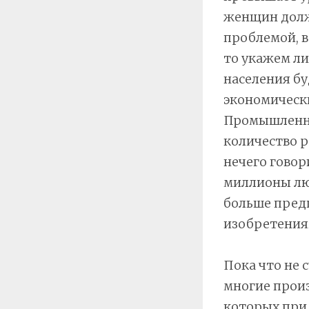
женщин должн
проблемой, в
то укажем ли
населения бу
экономически
Промышленно
количество р
нечего говор
миллионы люд
больше предп
изобретениям
Пока что не
многие произ
которых при 