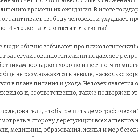
венный счёт. Но это привело лишь к снижению
величению времени их ожидания. В итоге госуда
ограничивает свободу человека, и ухудшает п
. И что же на это ответят этатисты?
е люди обычно забывают про психологический 
с от зарегулированности жизни подавляет репр
отникам зоопарков хорошо известно, что мног
обще не размножаются в неволе, насколько хо
вия в плане питания и ухода. Человек является 
х видов и, соответственно, также подвержен э
исследователи, чтобы решить демографический
мотреть в сторону дерегуляции всех аспектов 
вли, медицины, образования, жилья и мер безоп