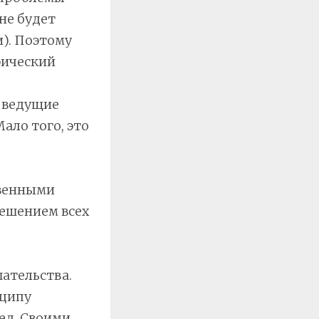
не будет
). Поэтому
фический
, ведущие
ало того, это
твенными
ешением всех
шательства.
нципу
ед. Своими