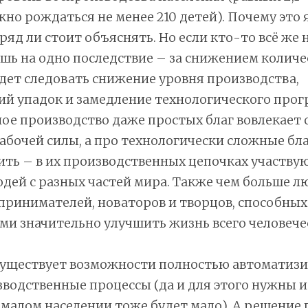
о рождаться не менее 210 детей). Почему это 
ряд ли стоит объяснять. Но если кто-то всё же 
шь на одно последствие – за снижением количе
дет следовать снижение уровня производства,
й упадок и замедление технологического прогр
е производство даже простых благ вовлекает
абочей силы, а про технологически сложные бла
ить – в их производственных цепочках участвую
ей с разных частей мира. Также чем больше лю
ринимателей, новаторов и творцов, способных
и значительно улучшить жизнь всего человече
 существует возможности полностью автоматиз
водственные процессы (да и для этого нужны и
малом населении тоже будет мало). А решение