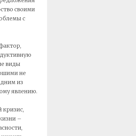
 предложения
рство своими
роблемы с
фактор,
одуктивную
ие виды
рошими не
одним из
тому явлению.
 кризис,
жизни –
асности,