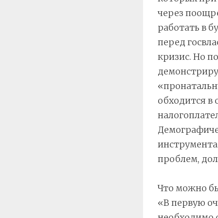
через поощре
работать в б
перед госвла
кризис. Но п
демонстрир
«пронатальну
обходится в
налогоплател
Демографиче
инструмента
проблем, дол
Что можно бы
«В первую о
необходимо с