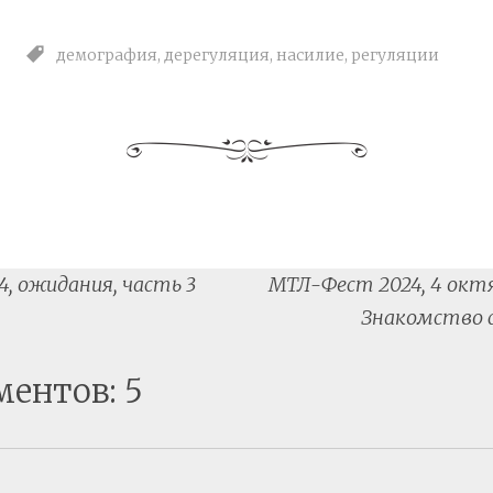
демография
,
дерегуляция
,
насилие
,
регуляции
, ожидания, часть 3
МТЛ-Фест 2024, 4 октя
tion
Знакомство 
ментов: 5