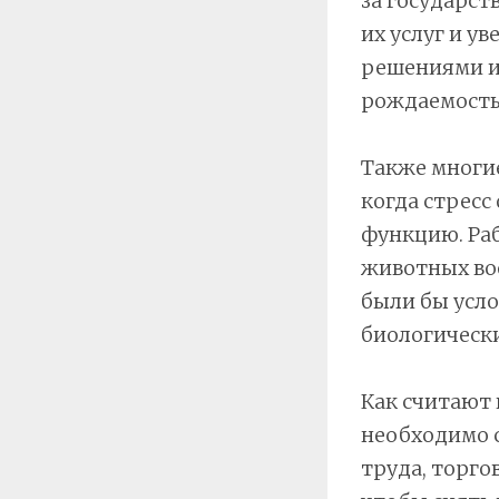
за государст
их услуг и у
решениями и 
рождаемостью
Также многи
когда стрес
функцию. Раб
животных во
были бы усло
биологически
Как считают 
необходимо с
труда, торго