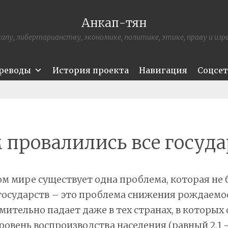
Анкап-тян
апу, либертарианству, экономике, политике, этике, праву и из
ереводы
История проекта
Навигация
Соцсе
 провалились все госуд
м мире существует одна проблема, которая не
государств – это проблема снижения рождаемос
мительно падает даже в тех странах, в которых 
овень воспроизводства населения (равный 2,1 – т