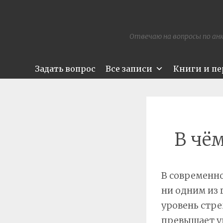
Отвечаю на вопросы по анк
Задать вопрос
Все записи
Книги и п
В чём
В современно
ни одним из 
уровень стре
превышает ур