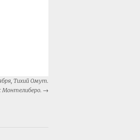
бря, Тихий Омут.
с Монтелиберо.
→