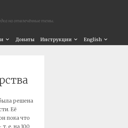
редка на отвлечённые темы.
ти
Донаты
Инструкции
English
арства
 была решена
ти. Её
он пока что
. е. на 100