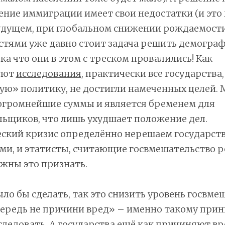
ние иммиграции имеет свои недостатки (и это 
удущем, при глобальном снижении рождаемости
стями уже давно стоит задача решить демогра
ока что они в этом с треском провалились! Как
уют
исследования
, практически все государства
ю» политику, не достигли намеченных целей. М
 огромнейшие суммы и является бременем для
ьщиков, что лишь ухудшает положение дел.
ский кризис определённо нерешаем государс
ми, и этатисты, считающие госвмешательство р
жны это признать.
ло бы сделать, так это снизить уровень госвме
чередь не причини вред» – именно такому при
ледовать. А государства ещё как причиняют вр