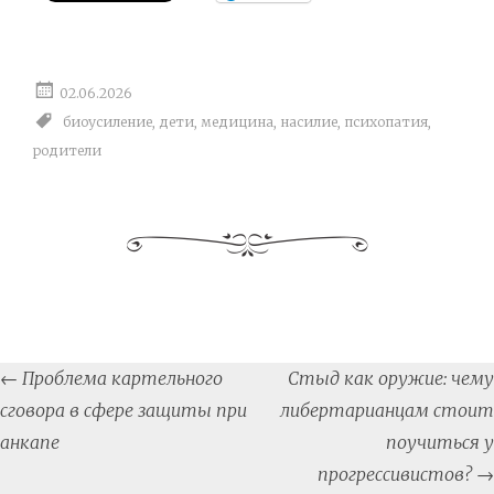
02.06.2026
биоусиление
,
дети
,
медицина
,
насилие
,
психопатия
,
родители
Post
←
Проблема картельного
Стыд как оружие: чему
navigation
сговора в сфере защиты при
либертарианцам стоит
анкапе
поучиться у
прогрессивистов?
→