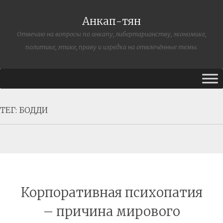
Анкап-тян
Отвечаю на вопросы по анкапу, либертарианству, экономике,
политике, этике, праву и изредка на отвлечённые темы.
ТЕГ:
БОДДИ
Корпоративная психопатия
– причина мирового