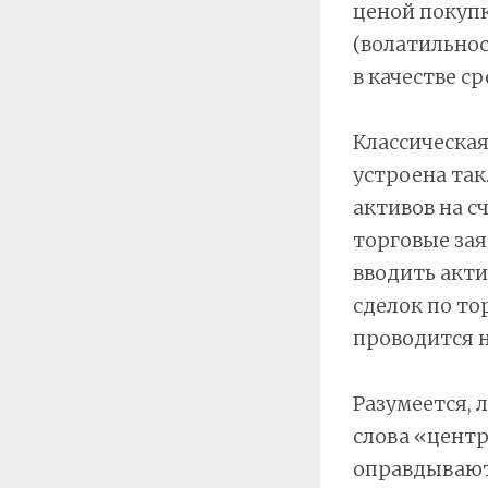
ценой покупк
(волатильнос
в качестве ср
Классическая
устроена так
активов на с
торговые зая
вводить акти
сделок по т
проводится н
Разумеется, 
слова «центр
оправдывают 