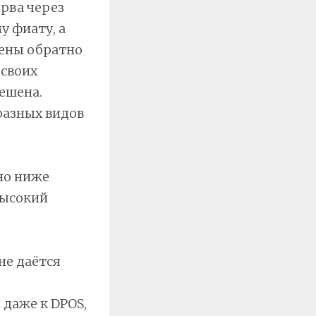
ерва через
 фиату, а
кены обратно
 своих
решена.
разных видов
но ниже
высокий
не даётся
 даже к DPOS,