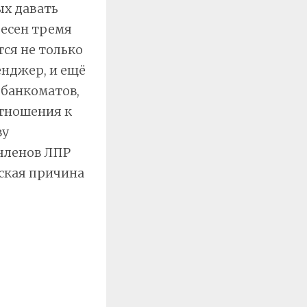
ых давать
ресен тремя
ся не только
нджер, и ещё
 банкоматов,
отношения к
ву
 членов ЛПР
еская причина