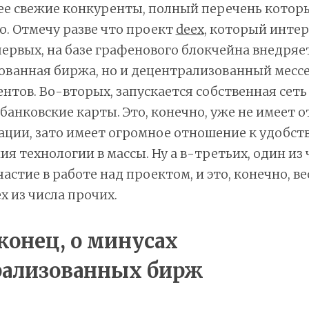
лее свежие конкуренты, полный перечень котор
. Отмечу разве что проект
deex
, который инте
ервых, на базе графенового блокчейна внедряет
ованная биржа, но и децентрализованный мессе
нтов. Во-вторых, запускается собственная сеть
 банковские карты. Это, конечно, уже не имеет 
ции, зато имеет огромное отношение к удобст
я технологии в массы. Ну а в-третьих, один из
астие в работе над проектом, и это, конечно, в
x из числа прочих.
аконец, о минусах
рализованных бирж