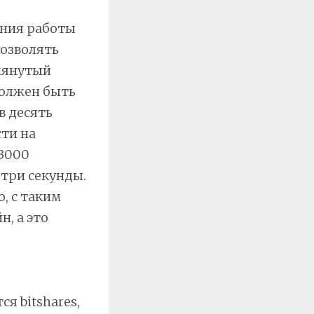
ения работы
озволять
омянутый
должен быть
в десять
ти на
 3000
 три секунды.
, с таким
, а это
 bitshares,