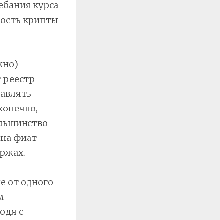
ебания курса
ность крипты
жно)
 реестр
тавлять
конечно,
ольшинство
 на фиат
ржах.
е от одного
м
одя с