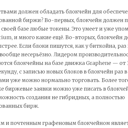
ствами должен обладать блокчейн для обеспеч
ованной биржи? Во-первых, блокчейн должен п
 своей базе любые токены. Это умеет и уже уп
erium, и много какие ещё. Во-вторых, блокчейн 
стрее. Если блоки пишутся, как у биткойна, раз 
 вообще несерьёзно. Лидером производительнос
ются блокчейны на базе движка Graphene — от
екунду, с записью новых блоков в блокчейн раз в
ами уже можно нормально торговать. Более того
 биржевые заявки можно уже писать в блокчейн
можность создания не гибридных, а полностью
ованных бирж.
м и почтенным графеновым блокчейном является