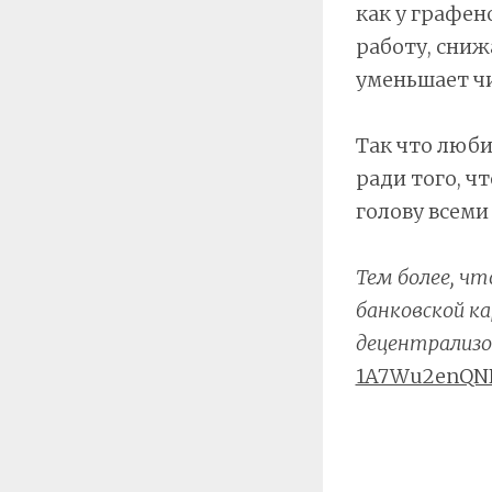
как у графен
работу, сниж
уменьшает ч
Так что люби
ради того, ч
голову всем
Тем более, ч
банковской к
децентрализо
1A7Wu2enQN