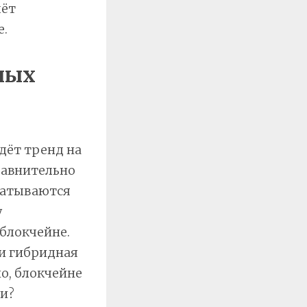
чёт
е.
ных
дёт тренд на
равнительно
батываются
у
 блокчейне.
ии гибридная
но, блокчейне
ки?