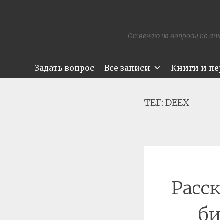
Отвечаю на вопросы по анк
Задать вопрос
Все записи
Книги и п
ТЕГ:
DEEX
Расс
би