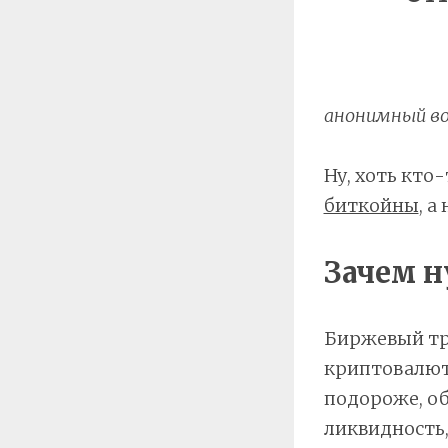
анонимный во
Ну, хоть кто
биткойны
, 
Зачем 
Биржевый тр
криптовалют,
подороже, о
ликвидность,