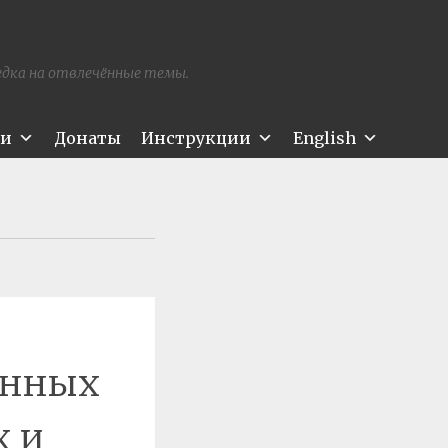
редка на отвлечённые темы.
ти
Донаты
Инструкции
English
анных
х и