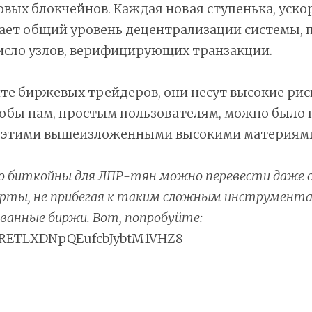
овых блокчейнов. Каждая новая ступенька, уск
ает общий уровень децентрализации системы, 
исло узлов, верифицирующих транзакции.
те биржевых трейдеров, они несут высокие рис
тобы нам, простым пользователям, можно было н
и этими вышеизложенными высокими материям
то биткойны для ЛПР-тян можно перевести даже 
арты, не прибегая к таким сложным инструмента
ванные биржи. Вот, попробуйте:
RETLXDNpQEufcbJybtM1VHZ8