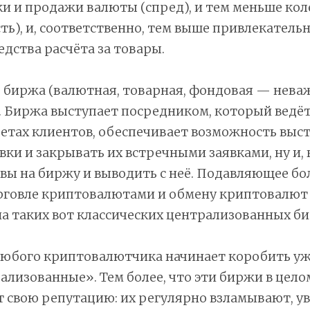
и и продажи валюты (спред), и тем меньше кол
ть), и, соответственно, тем выше привлекатель
едства расчёта за товары.
 биржа (валютная, товарная, фондовая — нева
. Биржа выступает посредником, который ведёт
четах клиентов, обеспечивает возможность выс
вки и закрывать их встречными заявками, ну и, 
вы на биржу и выводить с неё. Подавляющее б
орговле криптовалютами и обмену криптовалют
а таких вот классических централизованных би
любого криптовалютчика начинает коробить уж
ализованные». Тем более, что эти биржи в цело
свою репутацию: их регулярно взламывают, ув