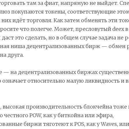
торговать там за фиат, напрямую не выйдет. Сп
люз покупаются токены, соответствующие этому
 них идёт торговля. Как затем обменять эти то
росите что полегче. Может, пресловутый deex в
даст это сделать, но в общем случае задача не 
вная ниша децентрализованных бирж — обмен 
на друга.
ие — на децентрализованных биржах существен
о означает относительно малую ликвидность и 
ц, высокая производительность блокчейна тоже 
о честного POW, как у биткойна или эфира,
ванные биржи тяготеют к POS, как у Waves, или