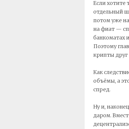
Если хотите 
отдельный ш
потом уже на
на фиат — сп
банкоматах и 
Поэтому гла
крипты друг 
Как следств
объёмы, а эт
спред.
Ну и, наконе
даром. Вмест
децентрализо