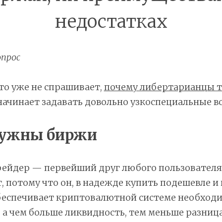
недостатках
прос
-то уже не спрашивает,
почему либертарианцы т
а начинает задавать довольно узкоспециальные в
нужны биржи
ейдер — первейший друг любого пользователя
 потому что он, в надежде купить подешевле и
беспечивает криптовалютной системе необход
 а чем больше ликвидность, тем меньше разниц