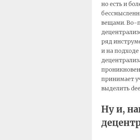
но есть и бо
бессмысленно
вещами. Во-п
децентрализ
ряд инструме
и на подходе
децентрализа
проникновени
принимает уч
выделить dee
Ну и, н
децент