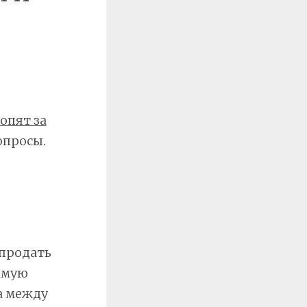
опят за
опросы.
 продать
имую
а между