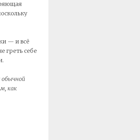
оряющая
поскольку
ки — и всё
е греть себе
и.
с обычной
м, как