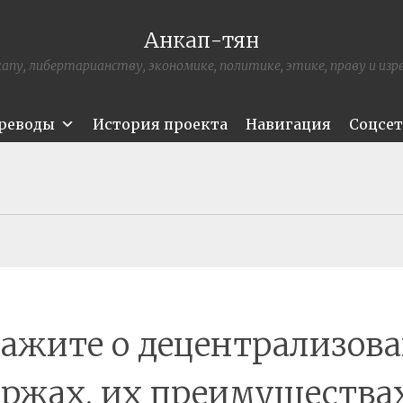
Анкап-тян
апу, либертарианству, экономике, политике, этике, праву и из
ереводы
История проекта
Навигация
Соцсе
кажите о децентрализов
ржах, их преимущества