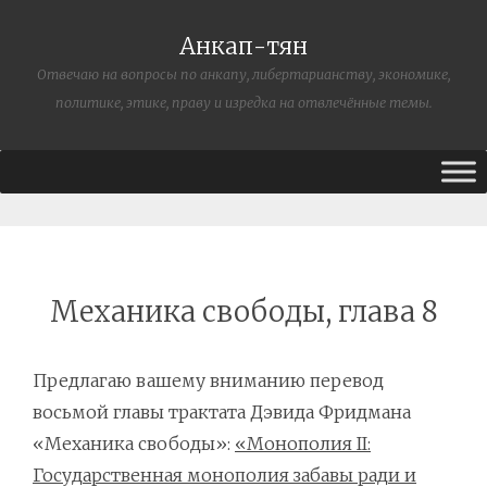
Анкап-тян
Отвечаю на вопросы по анкапу, либертарианству, экономике,
политике, этике, праву и изредка на отвлечённые темы.
Механика свободы, глава 8
Предлагаю вашему вниманию перевод
восьмой главы трактата Дэвида Фридмана
«Механика свободы»:
«Монополия II:
Государственная монополия забавы ради и