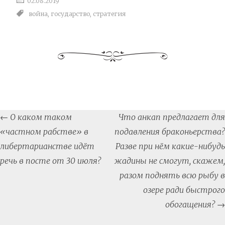
02.08.2019
война
,
государство
,
стратегия
Post
←
О каком таком
Что анкап предлагает для
navigation
«частном рабстве» в
подавления браконьерства?
либертарианстве идёт
Разве при нём какие-нибудь
речь в посте от 30 июля?
жадины не смогут, скажем,
разом поднять всю рыбу в
озере ради быстрого
обогащения?
→