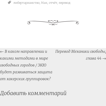
либертарианство
,
Мак
,
отчёт
,
перевод
Post
←
В каком направлении и
Перевод Механики свободы,
navigation
какими методами в мире
глава 44
→
свободных городов / ЭКЮ
будет развиваться защита
от хакерских группировок?
Добавить комментарий