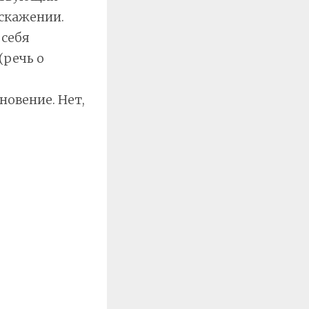
скажении.
 себя
(речь о
овение. Нет,