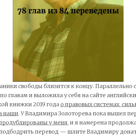
ники свободы близится к концу. Параллельно с
по главам и выложила у себя на сайте английски
ой книжки 2019 года
о правовых системах, силь
а наши
. У Владимира Золоторева пока вышел пе
продублированы у меня
, и я намерена продолжа
 подбодрить перевод — шлите Владимиру донаты