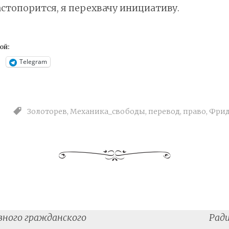
астопорится, я перехвачу инициативу.
ой:
Telegram
Золоторев
,
Механика_свободы
,
перевод
,
право
,
Фри
вного гражданского
Ради