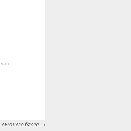
дман
 высшего блага
→