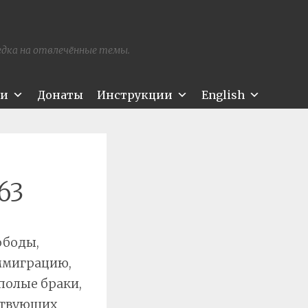
редка на отвлечённые темы.
ти
Донаты
Инструкции
English
63
ободы,
иммиграцию,
полые браки,
тствующих