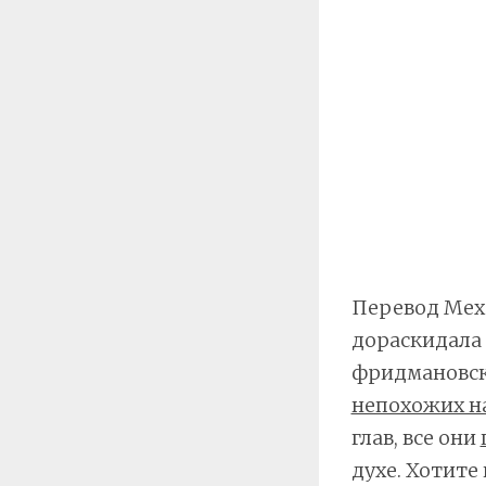
Перевод Меха
дораскидала 
фридмановск
непохожих н
глав, все они
духе. Хотите