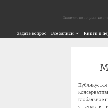
Отвечаю на вопросы по анк
Задать вопрос
Все записи
Книги и п
М
Публикуется 
Консерватив
глобальное п
утверждая, ч