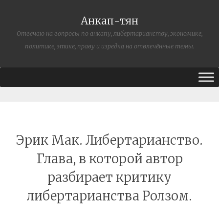
Анкап-тян
Отвечаю на вопросы по анкапу, либертарианству, экономике,
политике, этике, праву и изредка на отвлечённые темы.
Эрик Мак. Либертарианство.
Глава, в которой автор
разбирает критику
либертарианства Ролзом.