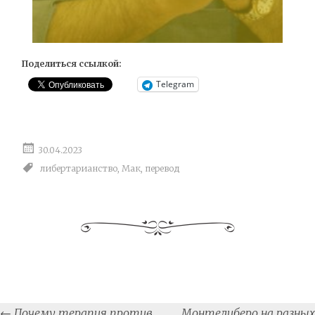
Поделиться ссылкой:
Telegram
30.04.2023
либертарианство
,
Мак
,
перевод
Post
←
Почему терапия против
Монтелиберо на разных