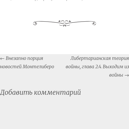
Post
←
Внезапно порция
Либертарианская теория
navigation
новостей Монтелиберо
войны, глава 2.4. Выходим из
войны
→
Добавить комментарий