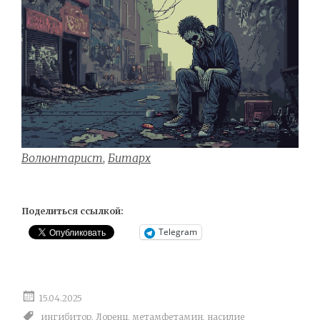
Волюнтарист
,
Битарх
Поделиться ссылкой:
Telegram
15.04.2025
ингибитор
,
Лоренц
,
метамфетамин
,
насилие