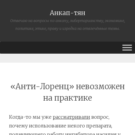
Анкап-тян
Отвечаю на вопросы по анкапу, либертарианству, экономике,
политике, этике, праву и изредка на отвлечённые темы.
«Анти-Лоренц» невозможен
на практике
Когда-то мы уже
рассматривали
вопрос,
почему использование некого препарата,
подавляющего работу ингибитора насилия у