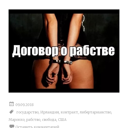
09.09.2018
государство
,
Ирландия
,
контракт
,
либертарианство
,
Марокко
,
рабство
,
свобода
,
США
Оставить комментарий