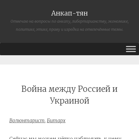
Анкап-тян
Отвечаю на вопросы по анкапу, либертарианству, экономике,
политике, этике, праву и изредка на отвлечённые темы.
Война между Россией и
Украиной
Волюнтарист
,
Битарх
Сейчас мы можем чётко наблюдать, к чему