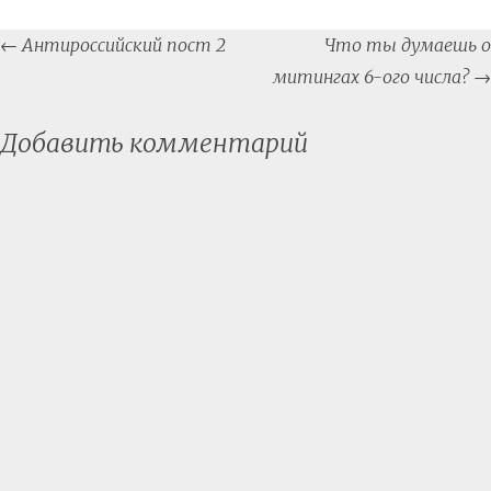
Post
←
Антироссийский пост 2
Что ты думаешь о
navigation
митингах 6-ого числа?
→
Добавить комментарий