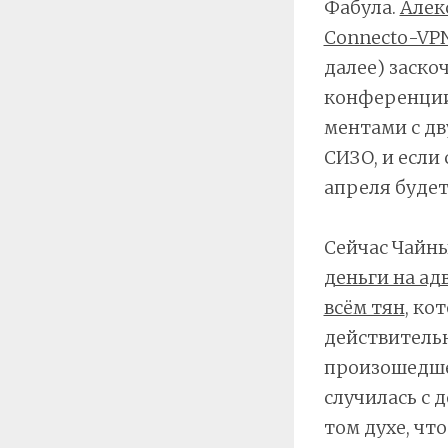
Фабула.
Алек
Connecto-VP
далее) заско
конференции 
ментами с дв
СИЗО, и если
апреля будет 
Сейчас Чайны
деньги на ад
всём тян
, ко
действительн
произошедшее
случилась с 
том духе, чт