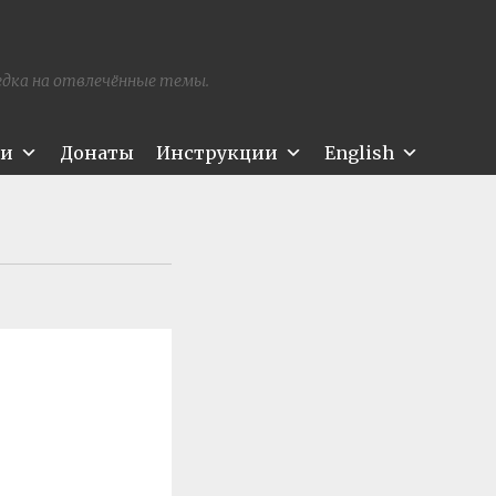
редка на отвлечённые темы.
ти
Донаты
Инструкции
English