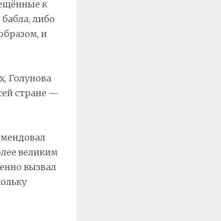
рещённые к
 бабла, либо
образом, и
х, Голунова
сей стране —
комендовал
олее великим
ленно вызвал
кольку