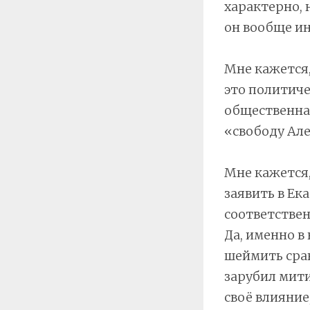
характерно, 
он вообще ин
Мне кажется, 
это политиче
общественна
«свободу Але
Мне кажется,
заявить в Ек
соответстве
Да, именно в 
шеймить сран
зарубил мити
своё влияние