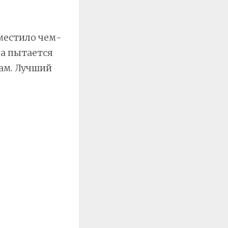
местило чем-
да пытается
ам. Лучший