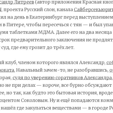
сандр Литреев
(автор приложения Красная кноп
N
, проекта Русский слон, канала
Сайберсекьюрит
чил на день в Екатеринбург перед выступлением
в Питере, чтобы пересечься с тян — и был упа
умя таблетками МДМА. Далее его на два месяца
 срок предварительного заключения не продлят,
суд, где ему грозит до трёх лет.
й клуб, членом которого являлся Александр,
со
воката
, Навальный зачем-то, не разобравшись,
о
торая,
судя по уверению соратников Александра
,
о не при делах — короче, все бурно обсуждают
, но так, как будто это бытовая история, вроде 
доцентом Соколовым. Ну и ещё попадаются ком
о нашёл где закупаться веществами — в городе Р