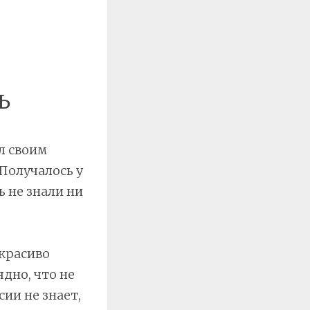
ь
л своим
 Получалось у
ь не знали ни
екрасиво
ядно, что не
ии не знает,