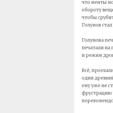
что менты м
обороту веще
чтобы срубит
Голунов стал
Голунова печ
печатали на 
и режим дрог
Всё, проехал
один древний
ему уже не с
фрустрацию у
порекомендов