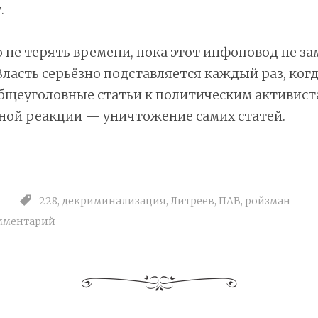
.
 не терять времени, пока этот инфоповод не за
Власть серьёзно подставляется каждый раз, ког
бщеуголовные статьи к политическим активист
ной реакции — уничтожение самих статей.
228
,
декриминализация
,
Литреев
,
ПАВ
,
ройзман
мментарий