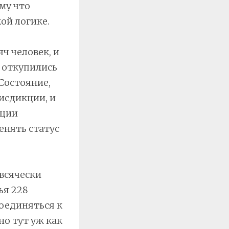
му что
ой логике.
ч человек, и
 откупились
Состояние,
исдикции, и
кции
енять статус
 всячески
ья 228
оединяться к
но тут уж как