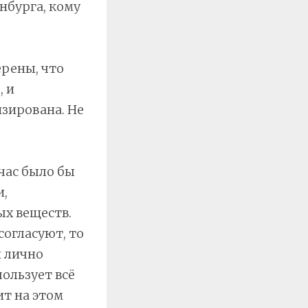
нбурга, кому
ерены, что
, и
зирована. Не
час было бы
и,
х веществ.
согласуют, то
н лично
пользует всё
ит на этом