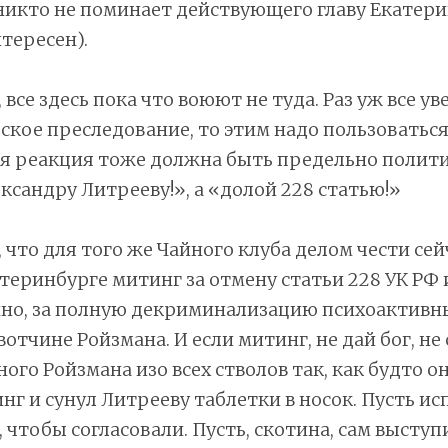
никто не поминает действующего главу Екатери
тересен).
все здесь пока что воюют не туда. Раз уж все ув
ское преследование, то этим надо пользоваться
я реакция тоже должна быть предельно полити
ксандру Литрееву!», а «долой 228 статью!»
 что для того же Чайного клуба делом чести сей
атеринбурге митинг за отмену статьи 228 УК РФ 
нно, за полную декриминализацию психоактивны
вотчине Ройзмана. И если митинг, не дай бог, не 
ого Ройзмана изо всех стволов так, как будто о
нг и сунул Литрееву таблетки в носок. Пусть ис
, чтобы согласовали. Пусть, скотина, сам выступ