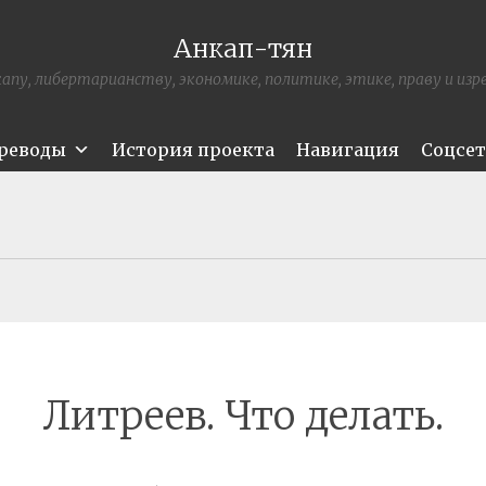
Анкап-тян
апу, либертарианству, экономике, политике, этике, праву и из
ереводы
История проекта
Навигация
Соцсе
Литреев. Что делать.