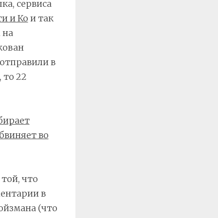
ка, сервиса
и и Ко
и так
 на
кован
 отправили в
 то 22
бирает
бвиняет во
той, что
ментарии в
ойзмана (что