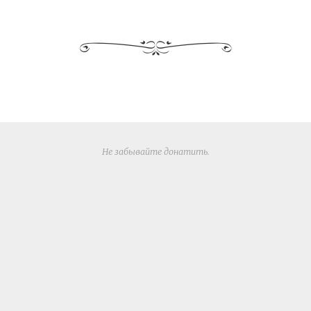
Не забывайте
донатить
.